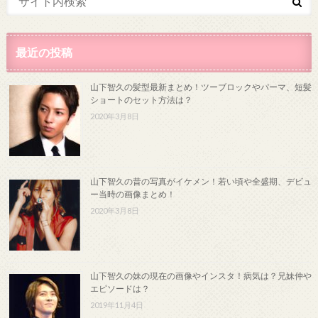
最近の投稿
山下智久の髪型最新まとめ！ツーブロックやパーマ、短髪
ショートのセット方法は？
2020年3月8日
山下智久の昔の写真がイケメン！若い頃や全盛期、デビュ
ー当時の画像まとめ！
2020年3月8日
山下智久の妹の現在の画像やインスタ！病気は？兄妹仲や
エピソードは？
2019年11月4日