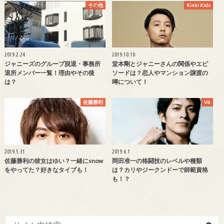
その他
Kinki Kids
2019.2.24
2019.10.10
ジャニーズのグループ脱退・事務所
堂本剛とジャニーさんの関係やエピ
退所メンバー一覧！理由やその後
ソードは？恋人やマンション譲渡の
は？
噂について！
佐藤勝利
V6
2019.5.31
2019.6.1
佐藤勝利の彼女はゆい？一緒にsnow
岡田准一の格闘技のレベルや種類
をやってた？好きなタイプも！
は？カリやジークンドーで師範資格
も！？