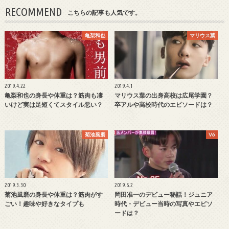
RECOMMEND
こちらの記事も人気です。
亀梨和也
マリウス葉
2019.4.22
2019.4.1
亀梨和也の身長や体重は？筋肉も凄
マリウス葉の出身高校は広尾学園？
いけど実は足短くてスタイル悪い？
卒アルや高校時代のエピソードは？
菊池風磨
V6
2019.3.30
2019.6.2
菊池風磨の身長や体重は？筋肉がす
岡田准一のデビュー秘話！ジュニア
ごい！趣味や好きなタイプも
時代・デビュー当時の写真やエピソ
ードは？