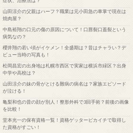
症状、治療法は？
山田涼介の父親はハーフ？職業は元小田急の車掌で現在は
焼肉屋？
中島裕翔の口元の傷の原因について！口唇裂口蓋裂という
病気なの？
櫻井翔の若い頃がイケメン！全盛期は？昔はチャラい？デ
ビュー当時の写真も！
松岡昌宏の出身地は札幌市西区で実家は横浜市緑区？出身
中学や高校は？
山田涼介の妹の骨がとける難病の病名は？家族エピソード
が泣ける！
亀梨和也の昔の顔が別人！整形外科で3回手術？前後の画像
を比較！
堂本光一の保有資格一覧！資格ゲッターピカイチで取得し
た資格がすごい！