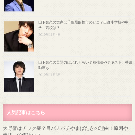
山下智久の実家は千葉県船橋市のどこ？出身小学校や中
学、高校は？
2019年11月4日
山下智久の英語力はどれくらい？勉強法やテキスト、番組
動画も！
2019年11月3日
人気記事はこちら
大野智はチック症？目パチパチやまばたきの理由！原因や