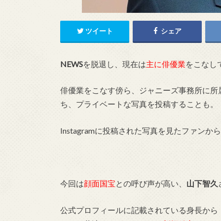
ツイート
シェア
NEWS
を脱退し、現在は
主に俳優業
をこなし
俳優業をこなす傍ら、ジャニーズ事務所に所
ち、プライベートな写真を投稿することも。
Instagramに投稿された写真を見たファ
今回は
顔面国宝
との呼び声が高い、
山下智久
公式プロフィールに記載されている身長から