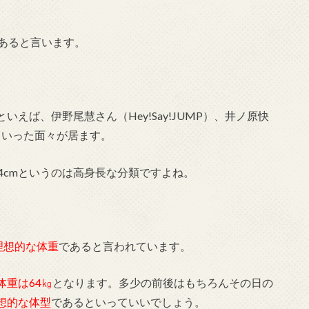
あると言います。
いえば、伊野尾慧さん（Hey!Say!JUMP）、井ノ原快
）といった面々が居ます。
4cmというのは高身長な分類ですよね。
理想的な体重
であると言われています。
体重は64㎏
となります。多少の前後はもちろんその日の
想的な体型
であるといっていいでしょう。