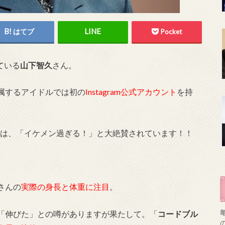
はてブ
Pocket
ている
山下智久
さん。
属するアイドルでは初の
Instagram公式アカウント
を持
ンからは、「イケメン過ぎる！」と大絶賛されています！！
さんの
実際の身長と体重に注目
。
「伸びた」との噂がありますが果たして。「
コードブル