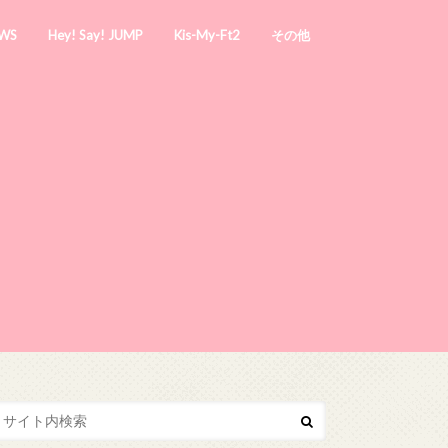
WS
Hey! Say! JUMP
Kis-My-Ft2
その他