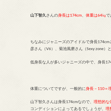
山下智久
さんの
身長は174cm
、
体重は64㎏
で
ちなみにジャニーズのアイドルで身長174cmと
彦さん（V6）、菊池風磨さん（Sexy zone
低身長な人が多いジャニーズの中で、身長17
体重についてですが、一般的に
身長－110＝
山下智久さんは身長174cmなので、
理想的な
コンディションによってあるでしょうが、
理