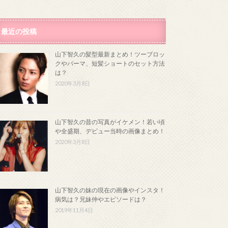
最近の投稿
山下智久の髪型最新まとめ！ツーブロッ
クやパーマ、短髪ショートのセット方法
は？
2020年3月8日
山下智久の昔の写真がイケメン！若い頃
や全盛期、デビュー当時の画像まとめ！
2020年3月8日
山下智久の妹の現在の画像やインスタ！
病気は？兄妹仲やエピソードは？
2019年11月4日