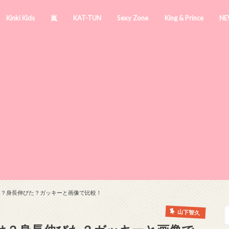
Kinki Kids
嵐
KAT-TUN
Sexy Zone
King & Prince
NE
は？身長伸びた？ガッキーと画像で比較！
山下智久