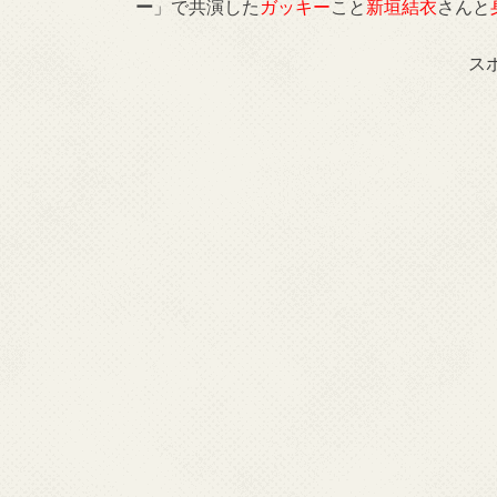
ー
」で共演した
ガッキー
こと
新垣結衣
さんと
ス