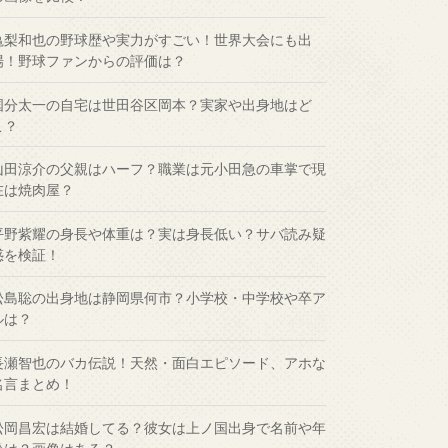
亀梨和也の野球歴や実力がすごい！世界大会にも出
場！野球ファンからの評価は？
国分太一の自宅は世田谷区岡本？実家や出身地はど
こ？
山田涼介の父親はハーフ？職業は元小田急の車掌で現
在は焼肉屋？
平野紫耀の身長や体重は？実は身長低い？サバ読み疑
惑を検証！
松島聡の出身地は静岡県何市？小学校・中学校や卒ア
ルは？
長瀬智也のバカ伝説！天然・面白エピソード、アホな
名言まとめ！
松岡昌宏は結婚してる？彼女は上ノ国出身で名前や年