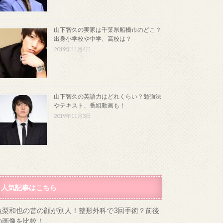
山下智久の実家は千葉県船橋市のどこ？
出身小学校や中学、高校は？
2019年11月4日
山下智久の英語力はどれくらい？勉強法
やテキスト、番組動画も！
2019年11月3日
人気記事はこちら
亀梨和也の昔の顔が別人！整形外科で3回手術？前後
の画像を比較！