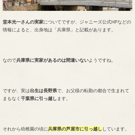
堂本光一さんの実家
についてですが、ジャニーズ公式HPなどの
情報によると、出身地は「兵庫県」と記載があります。
なので
兵庫県に実家があるのは間違いない
ようですね。
ですが、実は
出生は長野県
で、お父様の転勤の都合で生まれて
まもなく
千葉県に引っ越し
ます。
それから幼稚園の頃に
兵庫県の芦屋市に引っ越し
しています。