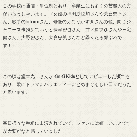
この学校は通信・単位制とあり、卒業生にも多くの芸能人の方
がいらっしゃいます。（女優の神田沙也加さんや榮倉奈々さ
ん、歌手のhitomiさん、俳優のえなりかずきさんの他、同じジ
ャニーズ事務所でいうと長瀬智也さん、井ノ原快彦さんや三宅
健さん、大野智さん、大倉忠義さんなど錚々たる顔ぶれで
す！）
この頃は堂本光一さんが
KinKi Kidsとしてデビューした頃
でも
あり、歌にドラマにバラエティーにとめまぐるしい日々だった
と思います。
毎日様々な番組に出演されていて、ファンには嬉しいことです
が大変だなと感じていました。