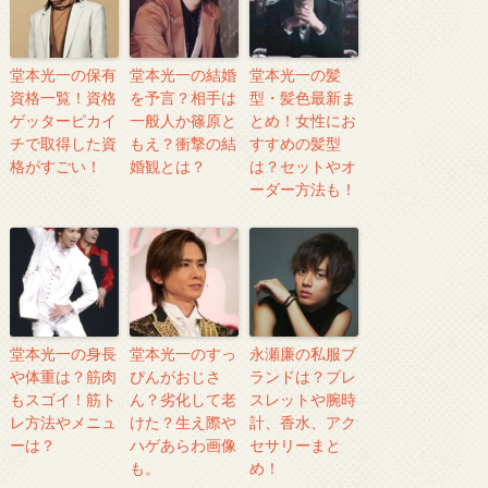
堂本光一の保有
堂本光一の結婚
堂本光一の髪
資格一覧！資格
を予言？相手は
型・髪色最新ま
ゲッターピカイ
一般人か篠原と
とめ！女性にお
チで取得した資
もえ？衝撃の結
すすめの髪型
格がすごい！
婚観とは？
は？セットやオ
ーダー方法も！
堂本光一の身長
堂本光一のすっ
永瀬廉の私服ブ
や体重は？筋肉
ぴんがおじさ
ランドは？ブレ
もスゴイ！筋ト
ん？劣化して老
スレットや腕時
レ方法やメニュ
けた？生え際や
計、香水、アク
ーは？
ハゲあらわ画像
セサリーまと
も。
め！