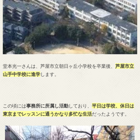
堂本光一さんは、芦屋市立朝日ヶ丘小学校を卒業後、
芦屋市立
山手中学校に進学
します。
この頃には
事務所に所属し活動
しており、
平日は学校、休日は
東京までレッスンに通うかなり多忙な生活
だったようです。