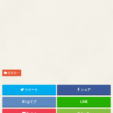
堂本光一
ツイート
シェア
はてブ