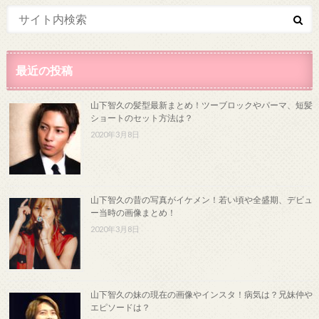
最近の投稿
山下智久の髪型最新まとめ！ツーブロックやパーマ、短髪
ショートのセット方法は？
2020年3月8日
山下智久の昔の写真がイケメン！若い頃や全盛期、デビュ
ー当時の画像まとめ！
2020年3月8日
山下智久の妹の現在の画像やインスタ！病気は？兄妹仲や
エピソードは？