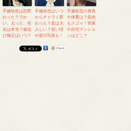
手越祐也は顔変
手越祐也はいつ
手越祐也の身長
わった？でか
からチャラく変
や体重は？筋肉
い、太った、劣
わった？昔は大
もスゴイ！実家
化は本当？歯並
人しい？若い頃
や自宅マンショ
び矯正はいつ？
や昔の写真も！
ンはどこ？