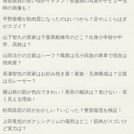
香取慎吾の若い頃がイケメン！全盛期の写真やデビュー当
時の画像も！
平野柴耀が筋肉質になったのはいつから？足やふくらはぎ
がスゴイ？
山下智久の実家は千葉県船橋市のどこ？出身小学校や中
学、高校は？
山田涼介の父親はハーフ？職業は元小田急の車掌で現在は
焼肉屋？
長瀬智也の実家はお好み焼き屋！家族・兄弟構成は？父親
は元レーサー？
横山裕の肌が色白できれい！美容の秘訣は？老けない・若
く見える理由！
松岡昌宏の目がおかしい？いじった？整形疑惑を検証！
上田竜也のボクシングジムの場所はどこ！筋肉がスゴいけ
ど実力は？