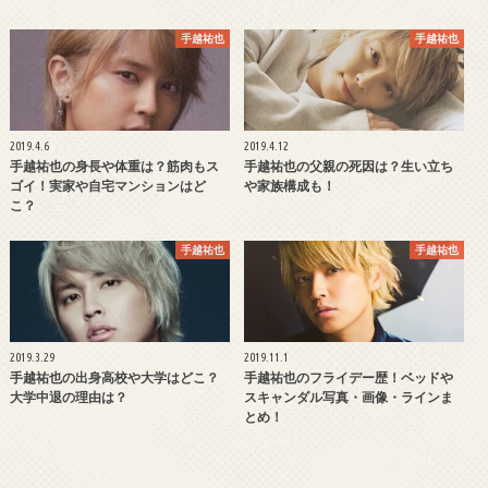
手越祐也
手越祐也
2019.4.6
2019.4.12
手越祐也の身長や体重は？筋肉もス
手越祐也の父親の死因は？生い立ち
ゴイ！実家や自宅マンションはど
や家族構成も！
こ？
手越祐也
手越祐也
2019.3.29
2019.11.1
手越祐也の出身高校や大学はどこ？
手越祐也のフライデー歴！ベッドや
大学中退の理由は？
スキャンダル写真・画像・ラインま
とめ！