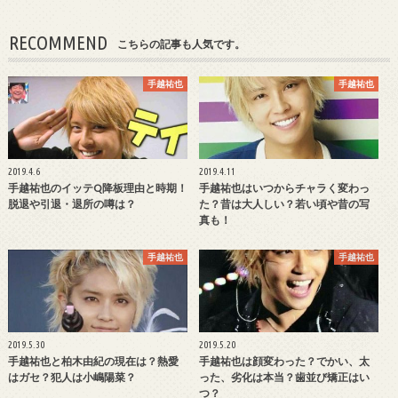
RECOMMEND
こちらの記事も人気です。
手越祐也
手越祐也
2019.4.6
2019.4.11
手越祐也のイッテQ降板理由と時期！
手越祐也はいつからチャラく変わっ
脱退や引退・退所の噂は？
た？昔は大人しい？若い頃や昔の写
真も！
手越祐也
手越祐也
2019.5.30
2019.5.20
手越祐也と柏木由紀の現在は？熱愛
手越祐也は顔変わった？でかい、太
はガセ？犯人は小嶋陽菜？
った、劣化は本当？歯並び矯正はい
つ？