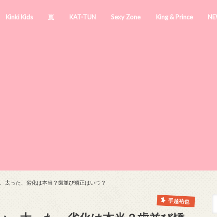
Kinki Kids
嵐
KAT-TUN
Sexy Zone
King & Prince
NE
、太った、劣化は本当？歯並び矯正はいつ？
手越祐也