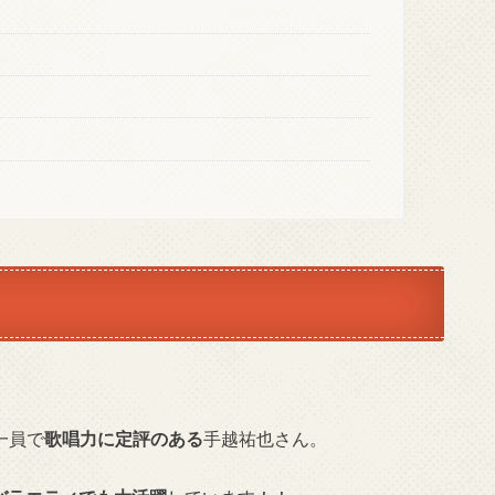
一員で
歌唱力に定評のある
手越祐也さん。