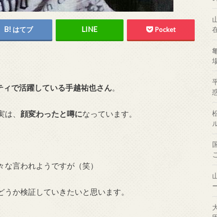
はてブ
Pocket
ティで活躍している手越祐也さん
。
実は、
顔変わったと噂に
なっています。
々な言われようですが（笑）
どうか検証していきたいと思います。