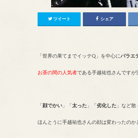
ツイート
シェア
「世界の果てまでイッテQ」を中心に
バラエ
お茶の間の人気者
である手越祐也さんですが
「
顔でかい
」「
太った
」「
劣化した
」など散
ほんとうに手越祐也さんの顔は変わったのか