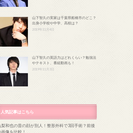
山下智久の実家は千葉県船橋市のどこ？
出身小学校や中学、高校は？
2019年11月4日
山下智久の英語力はどれくらい？勉強法
やテキスト、番組動画も！
2019年11月3日
人気記事はこちら
亀梨和也の昔の顔が別人！整形外科で3回手術？前後
の画像を比較！