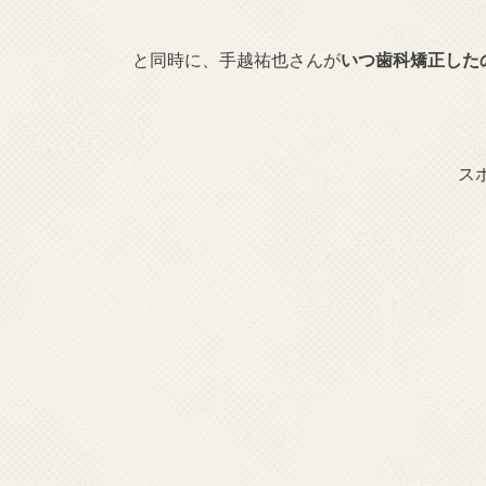
と同時に、手越祐也さんが
いつ歯科矯正した
ス