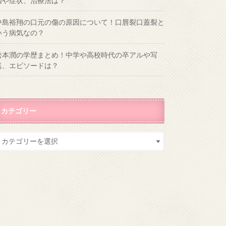
因や症状、治療法は？
中島裕翔の口元の傷の原因について！口唇裂口蓋裂と
いう病気なの？
松本潤の学歴まとめ！中学や高校時代の卒アルや写
真、エピソードは？
カテゴリー