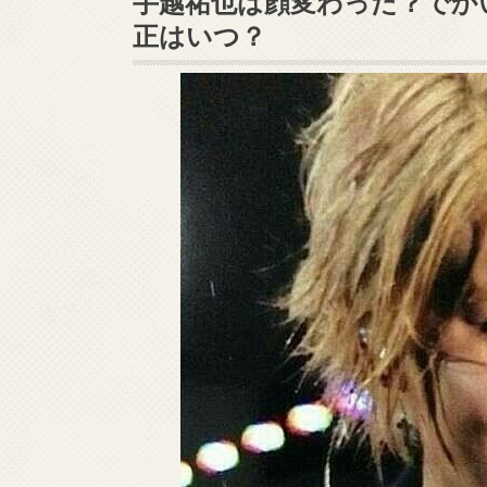
手越祐也は顔変わった？でか
正はいつ？