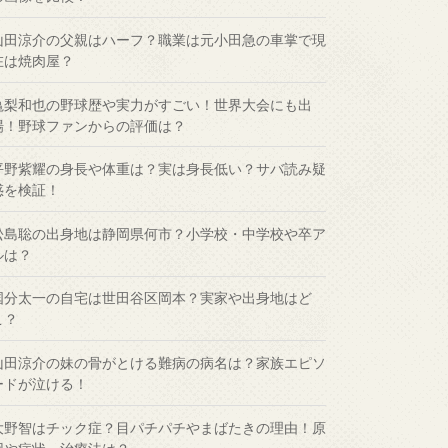
山田涼介の父親はハーフ？職業は元小田急の車掌で現
在は焼肉屋？
亀梨和也の野球歴や実力がすごい！世界大会にも出
場！野球ファンからの評価は？
平野紫耀の身長や体重は？実は身長低い？サバ読み疑
惑を検証！
松島聡の出身地は静岡県何市？小学校・中学校や卒ア
ルは？
国分太一の自宅は世田谷区岡本？実家や出身地はど
こ？
山田涼介の妹の骨がとける難病の病名は？家族エピソ
ードが泣ける！
大野智はチック症？目パチパチやまばたきの理由！原