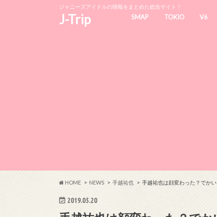
ジャニーズアイドルの情報をまとめた総合サイト！
J-Trip
SMAP
TOKIO
V6
HOME
NEWS
手越祐也
手越祐也は顔変わった？でかい
2019.05.20