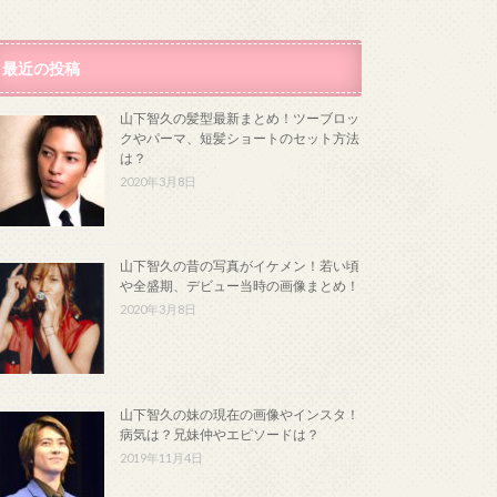
最近の投稿
山下智久の髪型最新まとめ！ツーブロッ
クやパーマ、短髪ショートのセット方法
は？
2020年3月8日
山下智久の昔の写真がイケメン！若い頃
や全盛期、デビュー当時の画像まとめ！
2020年3月8日
山下智久の妹の現在の画像やインスタ！
病気は？兄妹仲やエピソードは？
2019年11月4日