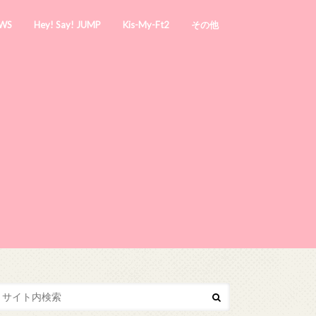
WS
Hey! Say! JUMP
Kis-My-Ft2
その他