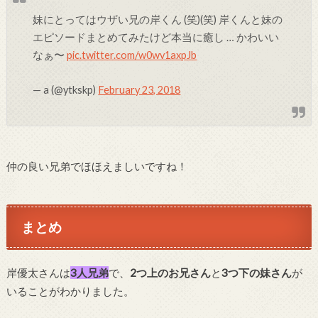
妹にとってはウザい兄の岸くん (笑)(笑) 岸くんと妹の
エピソードまとめてみたけど本当に癒し … かわいい
なぁ〜
pic.twitter.com/w0wv1axpJb
— a (@ytkskp)
February 23, 2018
仲の良い兄弟でほほえましいですね！
まとめ
岸優太さんは
3人兄弟
で、
2つ上のお兄さん
と
3つ下の妹さん
が
いることがわかりました。