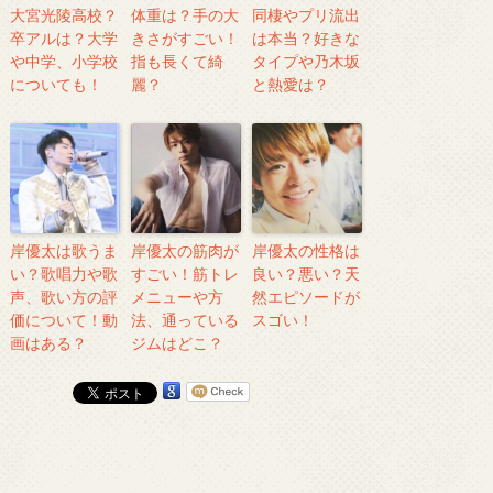
大宮光陵高校？
体重は？手の大
同棲やプリ流出
卒アルは？大学
きさがすごい！
は本当？好きな
や中学、小学校
指も長くて綺
タイプや乃木坂
についても！
麗？
と熱愛は？
岸優太は歌うま
岸優太の筋肉が
岸優太の性格は
い？歌唱力や歌
すごい！筋トレ
良い？悪い？天
声、歌い方の評
メニューや方
然エピソードが
価について！動
法、通っている
スゴい！
画はある？
ジムはどこ？