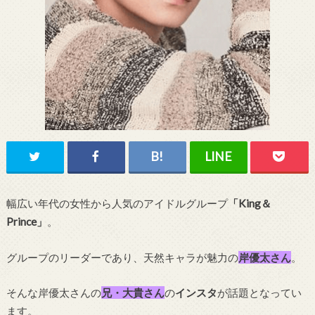
幅広い年代の女性から人気のアイドルグループ
「King＆
Prince」
。
グループのリーダーであり、天然キャラが魅力の
岸優太さん
。
そんな岸優太さんの
兄・大貴さん
の
インスタ
が話題となってい
ます。