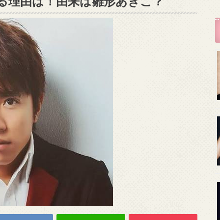
る理由は！由来は雛形あきこ？