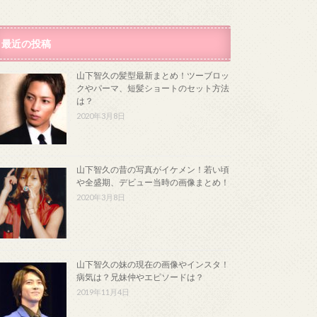
最近の投稿
山下智久の髪型最新まとめ！ツーブロッ
クやパーマ、短髪ショートのセット方法
は？
2020年3月8日
山下智久の昔の写真がイケメン！若い頃
や全盛期、デビュー当時の画像まとめ！
2020年3月8日
山下智久の妹の現在の画像やインスタ！
病気は？兄妹仲やエピソードは？
2019年11月4日