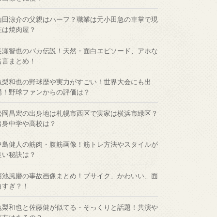
山田涼介の父親はハーフ？職業は元小田急の車掌で現
在は焼肉屋？
長瀬智也のバカ伝説！天然・面白エピソード、アホな
名言まとめ！
亀梨和也の野球歴や実力がすごい！世界大会にも出
場！野球ファンからの評価は？
松岡昌宏の出身地は札幌市西区で実家は横浜市緑区？
出身中学や高校は？
中島健人の筋肉・腹筋画像！筋トレ方法やスタイルが
良い秘訣は？
菊池風磨の事故画像まとめ！ブサイク、かわいい、面
白すぎ？！
亀梨和也と佐藤健が似てる・そっくりと話題！共演や