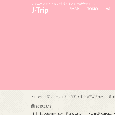
ジャニーズアイドルの情報をまとめた総合サイト！
J-Trip
SMAP
TOKIO
V6
HOME
関ジャニ∞
村上信五
村上信五が『ひな』と呼ば
2019.03.12