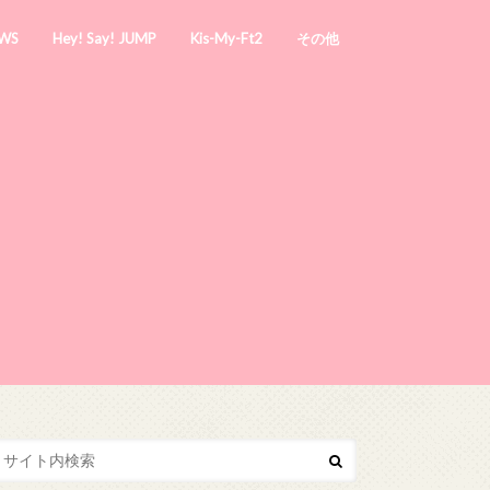
WS
Hey! Say! JUMP
Kis-My-Ft2
その他