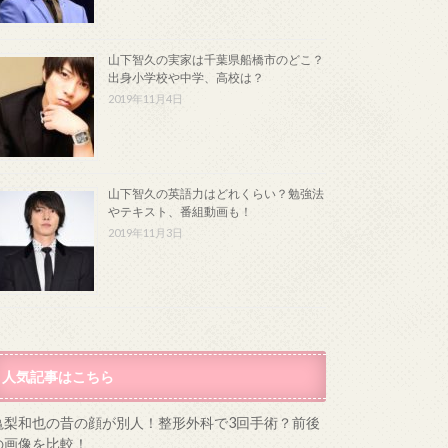
山下智久の実家は千葉県船橋市のどこ？
出身小学校や中学、高校は？
2019年11月4日
山下智久の英語力はどれくらい？勉強法
やテキスト、番組動画も！
2019年11月3日
人気記事はこちら
亀梨和也の昔の顔が別人！整形外科で3回手術？前後
の画像を比較！