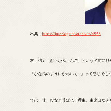
出典：
https://buzzlog.net/archives/4556
村上信五（むらかみしんご）という名前に
ひ
「ひな鳥のようにかわいく…」って感じでも
では一体、
ひな
と呼ばれる理由、由来はなん