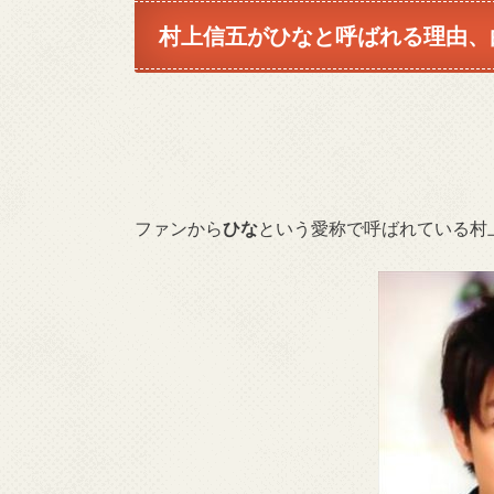
村上信五がひなと呼ばれる理由、
ファンから
ひな
という愛称で呼ばれている村