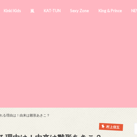
Kinki Kids
嵐
KAT-TUN
Sexy Zone
King & Prince
NE
れる理由は！由来は雛形あきこ？
村上信五