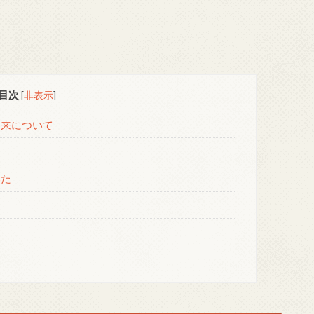
目次
[
非表示
]
由来について
みた