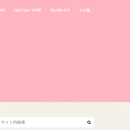
WS
Hey! Say! JUMP
Kis-My-Ft2
その他