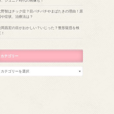
時、ジュニア時代の画像も！
大野智はチック症？目パチパチやまばたきの理由！原
因や症状、治療法は？
松岡昌宏の目がおかしい？いじった？整形疑惑を検
証！
カテゴリー