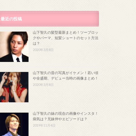
最近の投稿
山下智久の髪型最新まとめ！ツーブロッ
クやパーマ、短髪ショートのセット方法
は？
2020年3月8日
山下智久の昔の写真がイケメン！若い頃
や全盛期、デビュー当時の画像まとめ！
2020年3月8日
山下智久の妹の現在の画像やインスタ！
病気は？兄妹仲やエピソードは？
2019年11月4日