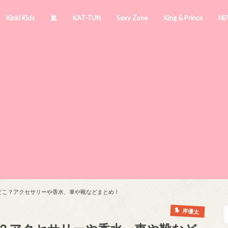
Kinki Kids
嵐
KAT-TUN
Sexy Zone
King & Prince
NE
どこ？アクセサリーや香水、車や靴などまとめ！
岸優太