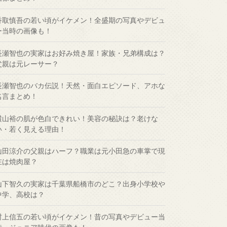
香取慎吾の若い頃がイケメン！全盛期の写真やデビュ
ー当時の画像も！
長瀬智也の実家はお好み焼き屋！家族・兄弟構成は？
父親は元レーサー？
長瀬智也のバカ伝説！天然・面白エピソード、アホな
名言まとめ！
横山裕の肌が色白できれい！美容の秘訣は？老けな
い・若く見える理由！
山田涼介の父親はハーフ？職業は元小田急の車掌で現
在は焼肉屋？
山下智久の実家は千葉県船橋市のどこ？出身小学校や
中学、高校は？
村上信五の若い頃がイケメン！昔の写真やデビュー当