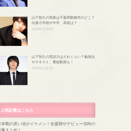
山下智久の実家は千葉県船橋市のどこ？
出身小学校や中学、高校は？
2019年11月4日
山下智久の英語力はどれくらい？勉強法
やテキスト、番組動画も！
2019年11月3日
人気記事はこちら
堂本剛の若い頃がイケメン！全盛期やデビュー当時の
画像まとめ！