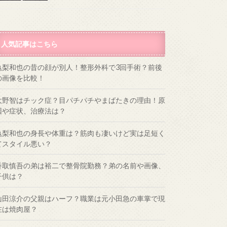
人気記事はこちら
亀梨和也の昔の顔が別人！整形外科で3回手術？前後
の画像を比較！
大野智はチック症？目パチパチやまばたきの理由！原
因や症状、治療法は？
亀梨和也の身長や体重は？筋肉も凄いけど実は足短く
てスタイル悪い？
香取慎吾の弟は裕二で整骨院勤務？弟の名前や画像、
子供は？
山田涼介の父親はハーフ？職業は元小田急の車掌で現
在は焼肉屋？