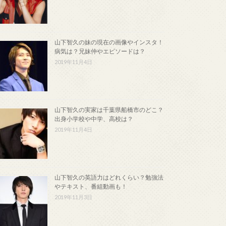
山下智久の妹の現在の画像やインスタ！
病気は？兄妹仲やエピソードは？
2019年11月4日
山下智久の実家は千葉県船橋市のどこ？
出身小学校や中学、高校は？
2019年11月4日
山下智久の英語力はどれくらい？勉強法
やテキスト、番組動画も！
2019年11月3日