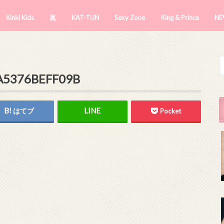
Kinki Kids
嵐
KAT-TUN
Sexy Zone
King & Prince
NE
A5376BEFF09B
はてブ
Pocket