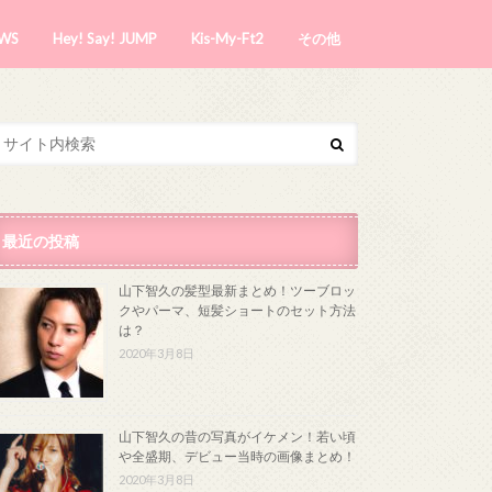
WS
Hey! Say! JUMP
Kis-My-Ft2
その他
最近の投稿
山下智久の髪型最新まとめ！ツーブロッ
クやパーマ、短髪ショートのセット方法
は？
2020年3月8日
山下智久の昔の写真がイケメン！若い頃
や全盛期、デビュー当時の画像まとめ！
2020年3月8日