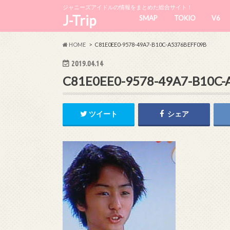
ジャニーズアイドルの情報をまとめた総合サイト！
J-Trip
SMAP
TOKIO
V6
HOME
C81E0EE0-9578-49A7-B10C-A5376BEFF09B
2019.04.14
C81E0EE0-9578-49A7-B10C-
ツイート
シェア