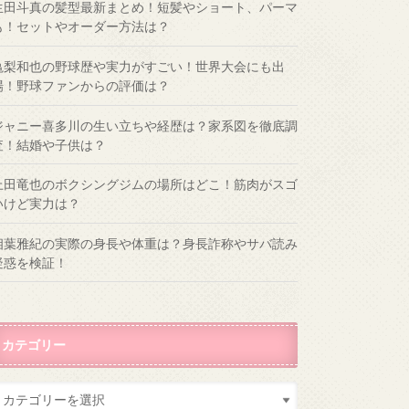
生田斗真の髪型最新まとめ！短髪やショート、パーマ
も！セットやオーダー方法は？
亀梨和也の野球歴や実力がすごい！世界大会にも出
場！野球ファンからの評価は？
ジャニー喜多川の生い立ちや経歴は？家系図を徹底調
査！結婚や子供は？
上田竜也のボクシングジムの場所はどこ！筋肉がスゴ
いけど実力は？
相葉雅紀の実際の身長や体重は？身長詐称やサバ読み
疑惑を検証！
カテゴリー