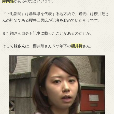
縁関係
があるのだといいます。
『上毛新聞』は群馬県を代表する地方紙で、過去には櫻井翔さ
んの祖父である櫻井三男氏が記者を勤めていたそうです。
また翔さん自身も記事に載ったことがあるのだとか。
そして
妹さん
は、櫻井翔さん５つ年下の
櫻井舞
さん。