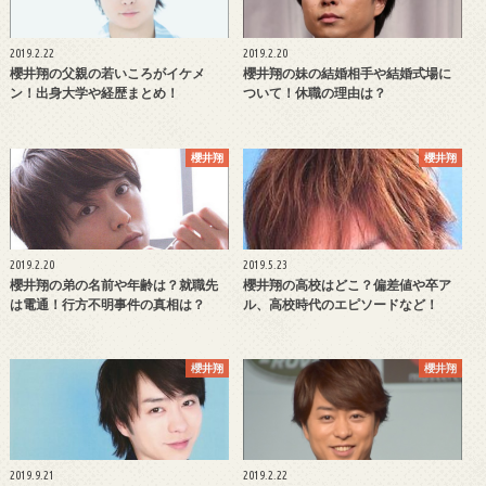
2019.2.22
2019.2.20
櫻井翔の父親の若いころがイケメ
櫻井翔の妹の結婚相手や結婚式場に
ン！出身大学や経歴まとめ！
ついて！休職の理由は？
櫻井翔
櫻井翔
2019.2.20
2019.5.23
櫻井翔の弟の名前や年齢は？就職先
櫻井翔の高校はどこ？偏差値や卒ア
は電通！行方不明事件の真相は？
ル、高校時代のエピソードなど！
櫻井翔
櫻井翔
2019.9.21
2019.2.22