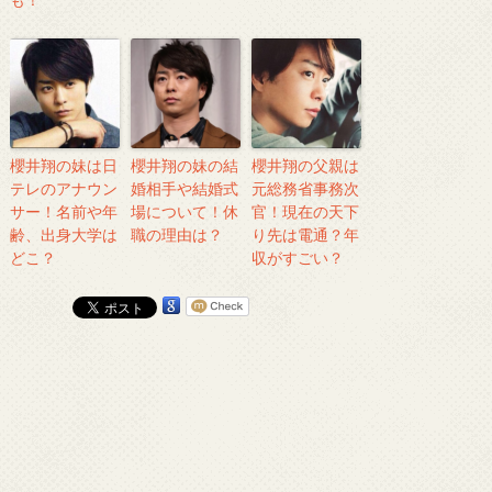
櫻井翔の妹は日
櫻井翔の妹の結
櫻井翔の父親は
テレのアナウン
婚相手や結婚式
元総務省事務次
サー！名前や年
場について！休
官！現在の天下
齢、出身大学は
職の理由は？
り先は電通？年
どこ？
収がすごい？