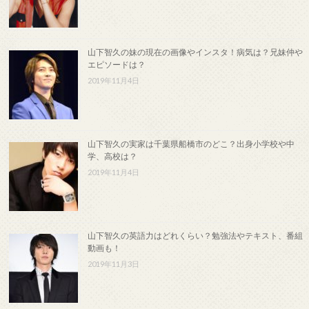
山下智久の妹の現在の画像やインスタ！病気は？兄妹仲や
エピソードは？
2019年11月4日
山下智久の実家は千葉県船橋市のどこ？出身小学校や中
学、高校は？
2019年11月4日
山下智久の英語力はどれくらい？勉強法やテキスト、番組
動画も！
2019年11月3日