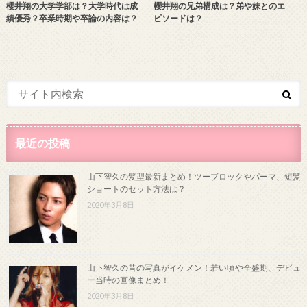
櫻井翔の大学学部は？大学時代は成
櫻井翔の兄弟構成は？弟や妹とのエ
績優秀？卒業時期や卒論の内容は？
ピソードは？
最近の投稿
山下智久の髪型最新まとめ！ツーブロックやパーマ、短髪
ショートのセット方法は？
2020年3月8日
山下智久の昔の写真がイケメン！若い頃や全盛期、デビュ
ー当時の画像まとめ！
2020年3月8日