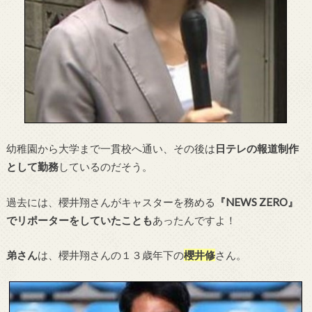
幼稚園から大学まで一貫校へ通い、その後は
日テレの報道制作
として勤務
しているのだそう。
過去には、櫻井翔さんがキャスターを務める
『NEWS ZERO』
でリポーターをしていたことも
あったんですよ！
弟さん
は、櫻井翔さんの１３歳年下の
櫻井修
さん。