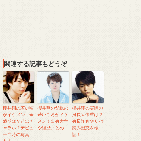
関連する記事もどうぞ
櫻井翔の若い頃
櫻井翔の父親の
櫻井翔の実際の
がイケメン！全
若いころがイケ
身長や体重は？
盛期は？昔はチ
メン！出身大学
身長詐称やサバ
ャラい？デビュ
や経歴まとめ！
読み疑惑を検
ー当時の写真
証！
も！