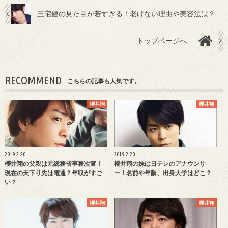
三宅健の見た目が若すぎる！老けない理由や美容法は？
トップページへ
RECOMMEND
こちらの記事も人気です。
櫻井翔
櫻井翔
2019.2.20
2019.2.20
櫻井翔の父親は元総務省事務次官！
櫻井翔の妹は日テレのアナウンサ
現在の天下り先は電通？年収がすご
ー！名前や年齢、出身大学はどこ？
い？
櫻井翔
櫻井翔