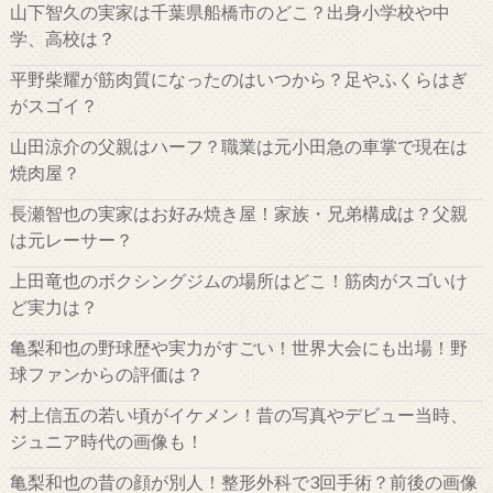
山下智久の実家は千葉県船橋市のどこ？出身小学校や中
学、高校は？
平野柴耀が筋肉質になったのはいつから？足やふくらはぎ
がスゴイ？
山田涼介の父親はハーフ？職業は元小田急の車掌で現在は
焼肉屋？
長瀬智也の実家はお好み焼き屋！家族・兄弟構成は？父親
は元レーサー？
上田竜也のボクシングジムの場所はどこ！筋肉がスゴいけ
ど実力は？
亀梨和也の野球歴や実力がすごい！世界大会にも出場！野
球ファンからの評価は？
村上信五の若い頃がイケメン！昔の写真やデビュー当時、
ジュニア時代の画像も！
亀梨和也の昔の顔が別人！整形外科で3回手術？前後の画像