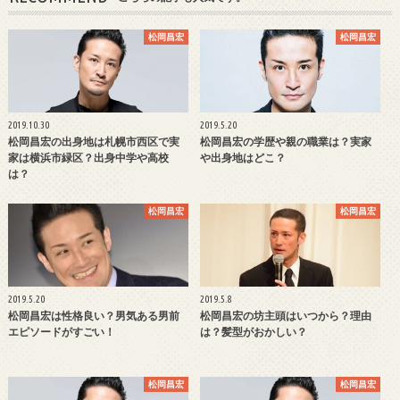
松岡昌宏
松岡昌宏
2019.10.30
2019.5.20
松岡昌宏の出身地は札幌市西区で実
松岡昌宏の学歴や親の職業は？実家
家は横浜市緑区？出身中学や高校
や出身地はどこ？
は？
松岡昌宏
松岡昌宏
2019.5.20
2019.5.8
松岡昌宏は性格良い？男気ある男前
松岡昌宏の坊主頭はいつから？理由
エピソードがすごい！
は？髪型がおかしい？
松岡昌宏
松岡昌宏