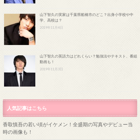
山下智久の実家は千葉県船橋市のどこ？出身小学校や中
学、高校は？
2019年11月4日
山下智久の英語力はどれくらい？勉強法やテキスト、番組
動画も！
2019年11月3日
人気記事はこちら
香取慎吾の若い頃がイケメン！全盛期の写真やデビュー当
時の画像も！