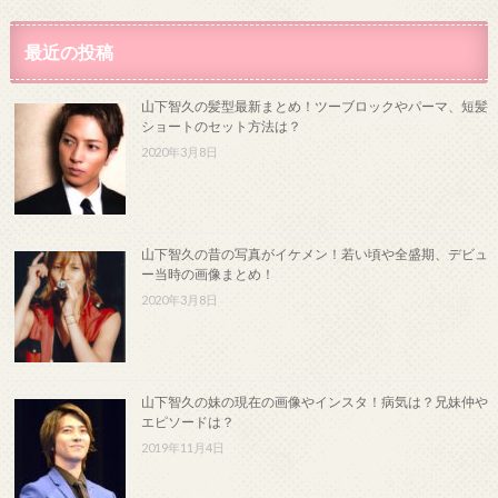
最近の投稿
山下智久の髪型最新まとめ！ツーブロックやパーマ、短髪
ショートのセット方法は？
2020年3月8日
山下智久の昔の写真がイケメン！若い頃や全盛期、デビュ
ー当時の画像まとめ！
2020年3月8日
山下智久の妹の現在の画像やインスタ！病気は？兄妹仲や
エピソードは？
2019年11月4日