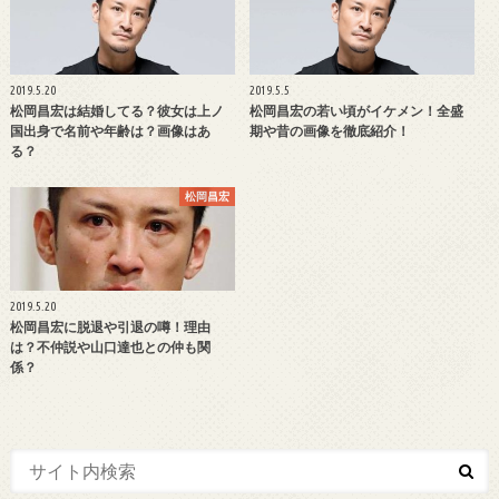
2019.5.20
2019.5.5
松岡昌宏は結婚してる？彼女は上ノ
松岡昌宏の若い頃がイケメン！全盛
国出身で名前や年齢は？画像はあ
期や昔の画像を徹底紹介！
る？
松岡昌宏
2019.5.20
松岡昌宏に脱退や引退の噂！理由
は？不仲説や山口達也との仲も関
係？