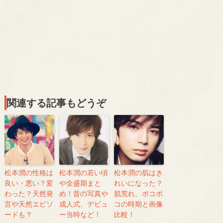
関連する記事もどうぞ
松本潤の性格は
松本潤の若い頃
松本潤の肌はき
良い・悪い？変
や全盛期まと
れいになった？
わった？天然発
め！昔の写真や
肌荒れ、ボコボ
言や天然エピソ
成人式、デビュ
コの時期と画像
ードも？
ー当時など！
比較！