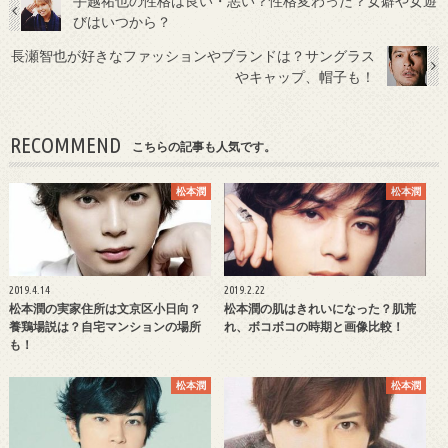
手越祐也の性格は良い・悪い？性格変わった？女癖や女遊
びはいつから？
長瀬智也が好きなファッションやブランドは？サングラス
やキャップ、帽子も！
RECOMMEND
こちらの記事も人気です。
松本潤
松本潤
2019.4.14
2019.2.22
松本潤の実家住所は文京区小日向？
松本潤の肌はきれいになった？肌荒
養鶏場説は？自宅マンションの場所
れ、ボコボコの時期と画像比較！
も！
松本潤
松本潤