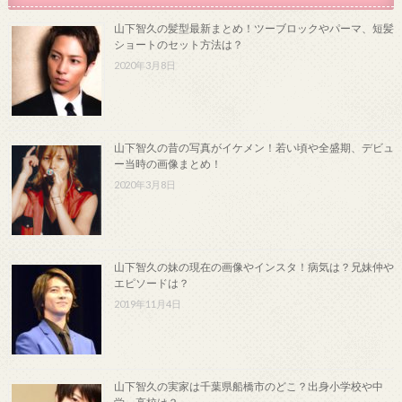
山下智久の髪型最新まとめ！ツーブロックやパーマ、短髪
ショートのセット方法は？
2020年3月8日
山下智久の昔の写真がイケメン！若い頃や全盛期、デビュ
ー当時の画像まとめ！
2020年3月8日
山下智久の妹の現在の画像やインスタ！病気は？兄妹仲や
エピソードは？
2019年11月4日
山下智久の実家は千葉県船橋市のどこ？出身小学校や中