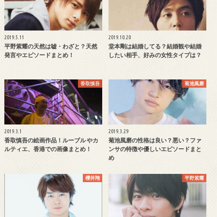
2019.5.11
2019.10.20
平野紫耀の天然は嘘・わざと？天然
堂本剛は結婚してる？結婚観や結婚
発言やエピソードまとめ！
したい相手、好みの女性タイプは？
香取慎吾
菊池風磨
2019.3.1
2019.3.29
香取慎吾の絵画作品！ルーブル やカ
菊池風磨の性格は良い？悪い？ファ
ルティエ、香港での画像まとめ！
ンサの特徴や優しいエピソードまと
め
櫻井翔
平野紫耀