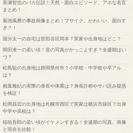
長瀬智也のバカ伝説！天然・面白エピソード、アホな名言
まとめ！
菊池風磨の事故画像まとめ！ブサイク、かわいい、面白す
ぎ？！
国分太一の自宅は世田谷区岡本？実家や出身地はどこ？
岡田准一の若い頃！昔の写真がかっこよすぎ？全盛期はい
つ？
松島聡の出身地は静岡県何市？小学校・中学校や卒アル
は？
相葉雅紀の実際の身長や体重は？身長詐称やサバ読み疑惑
を検証！
松岡昌宏の出身地は札幌市西区で実家は横浜市緑区？出身
中学や高校は？
稲垣吾郎の若い頃がイケメンすぎる！全盛期の写真、画像
と現在を比較！