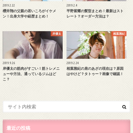
2019.2.22
2019.2.4
櫻井翔の父親の若いころがイケメ
平野紫耀の髪型まとめ！最新はスト
ン！出身大学や経歴まとめ！
レート？オーダー方法は？
岸優太
相葉雅紀
2019.9.26
2019.2.24
岸優太の筋肉がすごい！筋トレメニ
相葉雅紀の肩のあざの現在は？原因
ューや方法、通っているジムはど
はやけど？タトゥー？画像で確認！
こ？
最近の投稿