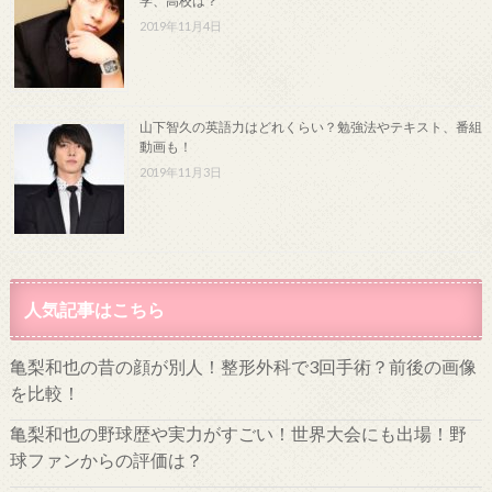
学、高校は？
2019年11月4日
山下智久の英語力はどれくらい？勉強法やテキスト、番組
動画も！
2019年11月3日
人気記事はこちら
亀梨和也の昔の顔が別人！整形外科で3回手術？前後の画像
を比較！
亀梨和也の野球歴や実力がすごい！世界大会にも出場！野
球ファンからの評価は？