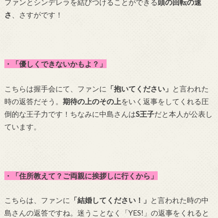
ファンとシンデレラを結びつけることができる
頭の回転の速
さ
、さすがです！
・「優しくできないかもよ？」
こちらは握手会にて、ファンに
「抱いてください」
と言われた
時の返答だそう。
期待の上のその上
をいく返事をしてくれる圧
倒的な王子力です！ちなみに中島さんは
S王子
だと本人が公表し
ています。
・「住所教えて？ご両親に挨拶しに行くから」
こちらは、ファンに
「結婚してください！」
と言われた時の中
島さんの返答ですね。迷うことなく「YES!」の返事をくれると