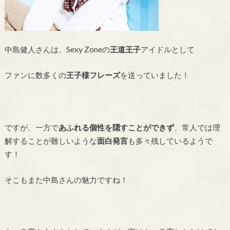
中島健人さんは、Sexy Zoneの
王道王子
アイドルとして
ファンに数多くの
王子様フレーズ
を送っていました！
ですが、一方で
あふれる個性を隠すことができず
、常人では理
解することが難しいような
面白発言
も多々残しているようで
す！
そこもまた中島さんの魅力ですね！