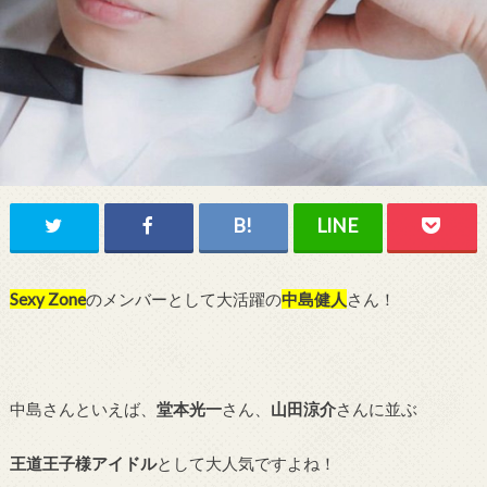
Sexy Zone
のメンバーとして大活躍の
中島健人
さん！
中島さんといえば、
堂本光一
さん、
山田涼介
さんに並ぶ
王道王子様アイドル
として大人気ですよね！