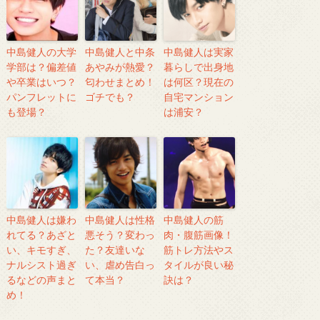
中島健人の大学
中島健人と中条
中島健人は実家
学部は？偏差値
あやみが熱愛？
暮らしで出身地
や卒業はいつ？
匂わせまとめ！
は何区？現在の
パンフレットに
ゴチでも？
自宅マンション
も登場？
は浦安？
中島健人は嫌わ
中島健人は性格
中島健人の筋
れてる？あざと
悪そう？変わっ
肉・腹筋画像！
い、キモすぎ、
た？友達いな
筋トレ方法やス
ナルシスト過ぎ
い、虐め告白っ
タイルが良い秘
るなどの声まと
て本当？
訣は？
め！