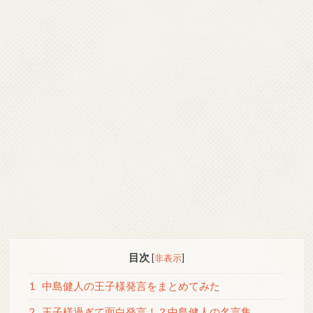
目次
[
非表示
]
1
中島健人の王子様発言をまとめてみた
2
王子様過ぎて面白発言！？中島健人の名言集