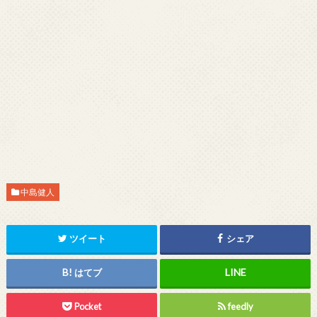
中島健人
ツイート
シェア
はてブ
Pocket
feedly