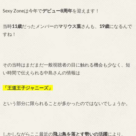
Sexy Zoneは今年で
デビュー8周年
を迎えます！
当時
11歳
だったメンバーの
マリウス葉
さんも、
19歳
になるんで
すね！
その当時はまだまだ一般視聴者の目に触れる機会も少なく、短
い時間で伝えられる中島さんの情報は
「王道王子ジャニーズ」
という部分に限られることが多かったのではないでしょうか。
しかしながらここ最近の
飛ぶ鳥を落とす勢いの活躍
により、