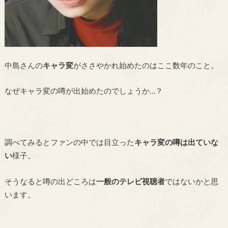
中島さんの
キャラ変
がささやかれ始めたのはここ数年のこと。
なぜキャラ変の噂が出始めたのでしょうか…？
調べてみるとファンの中では目立った
キャラ変の噂は出ていな
い
様子。
そうなると噂の出どころは
一般のテレビ視聴者
ではないかと思
います。