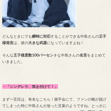
どんなときにでも
瞬時に対応
することができる中島さんの
王子
様発言
は、彼の
大きな武器
になっていますよね！
そんな
王子様度数100パーセント
な中島さんの
名言
をまとめて
いきました。
・「シンデレラ、気を付けて！」
まず一言目は、有名なこちら！握手会にて、ファンの靴が脱げ
てしまった時に中島さんが放った言葉のようですね。とっさに