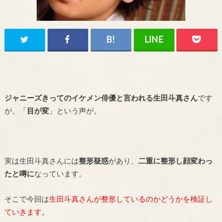
ジャニーズきってのイケメン俳優と言われる生田斗真さん
です
が、「
目が変
」という声が。
実は生田斗真さんには
整形疑惑
があり、
二重に整形し顔変わっ
たと噂に
なっています。
そこで今回は
生田斗真さんが整形しているのかどうかを検証し
ていきます
。