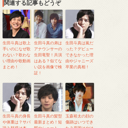
関連する記事もどうぞ
生田斗真は歌上
生田斗真の弟は
生田斗真は嵐だ
手いのになぜ歌
アナウンサーの
った？デビュー
わない？歌わな
生田竜聖！共演
できなかった理
い理由や歌動画
はある？似てな
由やジャニーズ
まとめ！
い説を画像で検
卒業の真相！
証！
生田斗真の身長
生田斗真の髪型
玉森裕太の顔の
や体重は？サバ
最新まとめ！短
傷跡はいつでき
読み疑惑は本
髪やショート、
た？原因はやけ