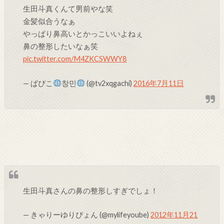
生田斗真くんて男前やな笑
金髪似合うなぁ
やっぱり鼻高いとかっこいいよねぇ
鼻の整形したいなぁ笑
pic.twitter.com/M4ZKCSWWY8
— ぱぴこ
창민
(@tv2xqgachi)
2016年7月11日
生田斗真さんの鼻の整形しすぎでしょ！
— きゃりーゆりぴょん (@mylifeyoube)
2012年11月21