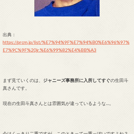
出典：
https://prcm.jp/list/%E7%94%9F%E7%94%B0%E6%96%97%
E7%9C%9F%20jr.%E6%99%82%E4%BB%A3
まず見ていくのは、
ジャニーズ事務所に入所してすぐ
の生田斗
真さんです。
現在の生田斗真さんとは雰囲気が違っているような…。
今はくっきり二重ですが、このときって一重っぽいですよね？