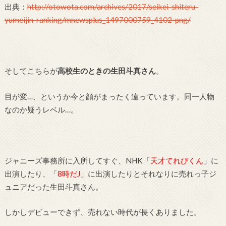
出典：
http://otowota.com/archives/2017/seikei-shiteru-
yumeijin-ranking/mnewsplus_1497000759_4102-png/
そしてこちらが
高校生のときの生田斗真さん
。
目が変…、というか今と顔がまったく違っています。同一人物
なのか疑うレベル…。
ジャニーズ事務所に入所してすぐ、NHK「
天才てれびくん
」に
出演したり、「
8時だJ
」に出演したりとそれなりに売れっ子ジ
ュニアだった生田斗真さん。
しかしデビューできず、売れない時代が長くありました。