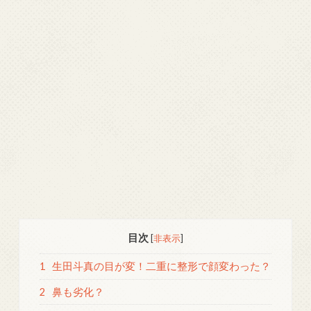
目次
[
非表示
]
1
生田斗真の目が変！二重に整形で顔変わった？
2
鼻も劣化？