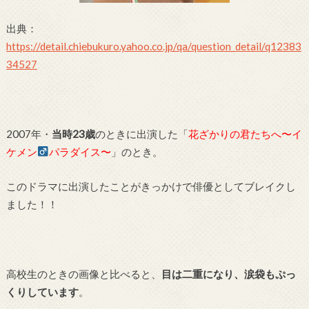
出典：
https://detail.chiebukuro.yahoo.co.jp/qa/question_detail/q12383
34527
2007年・
当時23歳
のときに出演した「
花ざかりの君たちへ〜イ
ケメン
パラダイス〜
」のとき。
このドラマに出演したことがきっかけで俳優としてブレイクし
ました！！
高校生のときの画像と比べると、
目は二重になり、涙袋もぷっ
くりしています
。