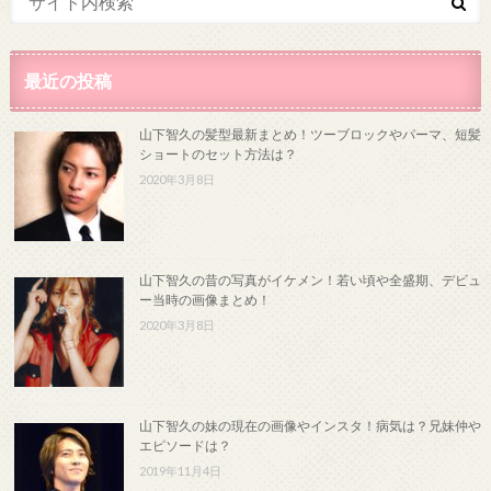
最近の投稿
山下智久の髪型最新まとめ！ツーブロックやパーマ、短髪
ショートのセット方法は？
2020年3月8日
山下智久の昔の写真がイケメン！若い頃や全盛期、デビュ
ー当時の画像まとめ！
2020年3月8日
山下智久の妹の現在の画像やインスタ！病気は？兄妹仲や
エピソードは？
2019年11月4日