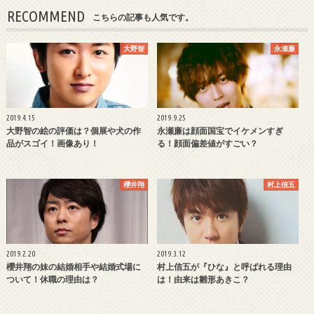
RECOMMEND
こちらの記事も人気です。
大野智
永瀬廉
2019.4.15
2019.9.25
大野智の絵の評価は？個展や犬の作
永瀬廉は顔面国宝でイケメンすぎ
品がスゴイ！画像あり！
る！顔面偏差値がすごい？
櫻井翔
村上信五
2019.2.20
2019.3.12
櫻井翔の妹の結婚相手や結婚式場に
村上信五が『ひな』と呼ばれる理由
ついて！休職の理由は？
は！由来は雛形あきこ？