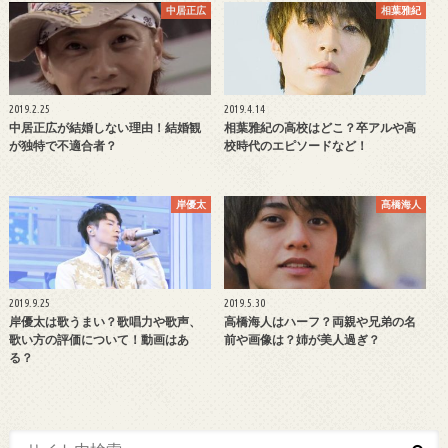
中居正広
相葉雅紀
2019.2.25
2019.4.14
中居正広が結婚しない理由！結婚観
相葉雅紀の高校はどこ？卒アルや高
が独特で不適合者？
校時代のエピソードなど！
岸優太
髙橋海人
2019.9.25
2019.5.30
岸優太は歌うまい？歌唱力や歌声、
高橋海人はハーフ？両親や兄弟の名
歌い方の評価について！動画はあ
前や画像は？姉が美人過ぎ？
る？