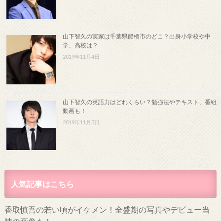
山下智久の実家は千葉県船橋市のどこ？出身小学校や中
学、高校は？
2019年11月4日
山下智久の英語力はどれくらい？勉強法やテキスト、番組
動画も！
2019年11月3日
人気記事はこちら
香取慎吾の若い頃がイケメン！全盛期の写真やデビュー当