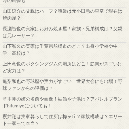
時の画像も！
山田涼介の父親はハーフ？職業は元小田急の車掌で現在は
焼肉屋？
長瀬智也の実家はお好み焼き屋！家族・兄弟構成は？父親
は元レーサー？
山下智久の実家は千葉県船橋市のどこ？出身小学校や中
学、高校は？
上田竜也のボクシングジムの場所はどこ！筋肉がスゴいけ
ど実力は？
亀梨和也の野球歴や実力がすごい！世界大会にも出場！野
球ファンからの評価は？
堂本剛の姉の名前や画像！結婚や子供は？アパレルブラン
ドhifumiyoについても！
櫻井翔は実家暮らしで住所は梅ヶ丘？家族構成は？エリー
ト一家って本当？