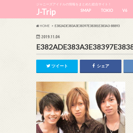
ジャニーズアイドルの情報をまとめた総合サイト！
J-Trip
SMAP
TOKIO
V6
HOME
E382ADE383A3E38397E38381E383A3-88893
2019.11.04
E382ADE383A3E38397E3838
ツイート
シェア