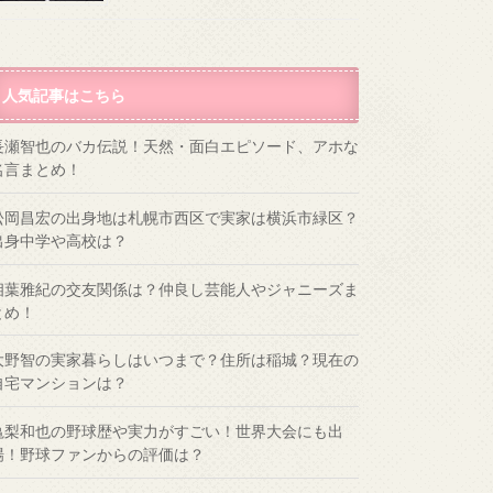
人気記事はこちら
長瀬智也のバカ伝説！天然・面白エピソード、アホな
名言まとめ！
松岡昌宏の出身地は札幌市西区で実家は横浜市緑区？
出身中学や高校は？
相葉雅紀の交友関係は？仲良し芸能人やジャニーズま
とめ！
大野智の実家暮らしはいつまで？住所は稲城？現在の
自宅マンションは？
亀梨和也の野球歴や実力がすごい！世界大会にも出
場！野球ファンからの評価は？