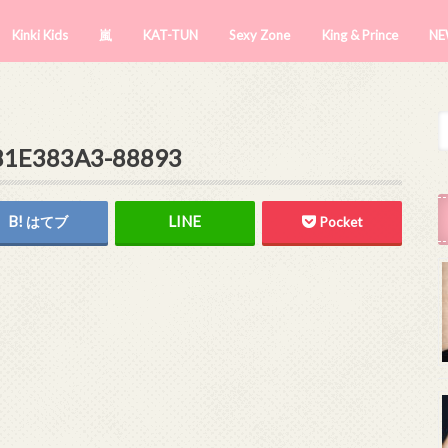
Kinki Kids
嵐
KAT-TUN
Sexy Zone
King & Prince
NE
1E383A3-88893
はてブ
Pocket