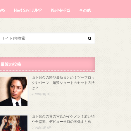
WS
Hey! Say! JUMP
Kis-My-Ft2
その他
最近の投稿
山下智久の髪型最新まとめ！ツーブロッ
クやパーマ、短髪ショートのセット方法
は？
2020年3月8日
山下智久の昔の写真がイケメン！若い頃
や全盛期、デビュー当時の画像まとめ！
2020年3月8日