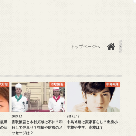
トップページへ
大野智
香取慎吾
中島裕翔
2019.3.1
2019.3.18
復帰
香取慎吾と木村拓哉は不仲？和
中島裕翔は実家暮らし？出身小
の活
解して仲直り？指輪や財布のメ
学校や中学、高校は？
ッセージは？