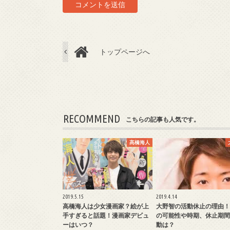
トップページへ
RECOMMEND
こちらの記事も人気です。
髙橋海人
2019.5.15
2019.4.14
高橋海人は少女漫画家？絵が上
大野智の活動休止の理由！
手すぎると話題！漫画家デビュ
の可能性や時期、休止期間
ーはいつ？
動は？