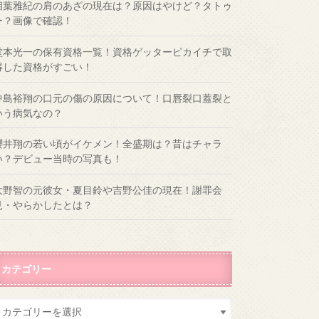
相葉雅紀の肩のあざの現在は？原因はやけど？タトゥ
ー？画像で確認！
堂本光一の保有資格一覧！資格ゲッターピカイチで取
得した資格がすごい！
中島裕翔の口元の傷の原因について！口唇裂口蓋裂と
いう病気なの？
櫻井翔の若い頃がイケメン！全盛期は？昔はチャラ
い？デビュー当時の写真も！
大野智の元彼女・夏目鈴や吉野公佳の現在！謝罪会
見・やらかしたとは？
カテゴリー