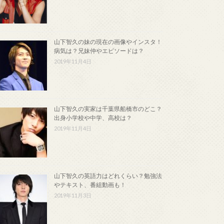
山下智久の妹の現在の画像やインスタ！
病気は？兄妹仲やエピソードは？
2019年11月4日
山下智久の実家は千葉県船橋市のどこ？
出身小学校や中学、高校は？
2019年11月4日
山下智久の英語力はどれくらい？勉強法
やテキスト、番組動画も！
2019年11月3日