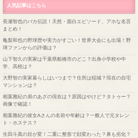
人気記事はこちら
長瀬智也のバカ伝説！天然・面白エピソード、アホな名言
まとめ！
亀梨和也の野球歴や実力がすごい！世界大会にも出場！野
球ファンからの評価は？
山下智久の実家は千葉県船橋市のどこ？出身小学校や中
学、高校は？
大野智の実家暮らしはいつまで？住所は稲城？現在の自宅
マンションは？
相葉雅紀の肩のあざの現在は？原因はやけど？タトゥー？
画像で確認！
相葉雅紀の彼女Aさんの名前や年齢は？一般人で元タレン
ト・ホステス？
生田斗真の目が変！二重に整形で顔変わった？鼻も劣化？