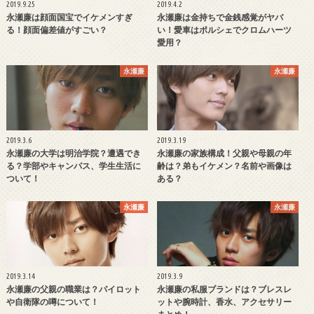
2019.9.25
2019.4.2
永瀬廉は顔面国宝でイケメンすぎ
永瀬廉は金持ちで金銭感覚がヤバ
る！顔面偏差値がすごい？
い！愛車はポルシェでクロムハーツ
愛用？
永瀬廉
永瀬廉
2019.3.6
2019.3.19
永瀬廉の大学は明治学院？遭遇でき
永瀬廉の家族構成！父親や母親の年
る？学部やキャンパス、学生生活に
齢は？弟もイケメン？名前や画像は
ついて！
ある？
永瀬廉
永瀬廉
2019.3.14
2019.3.9
永瀬廉の父親の職業は？パイロット
永瀬廉の私服ブランドは？ブレスレ
や自衛隊の噂について！
ットや腕時計、香水、アクセサリー