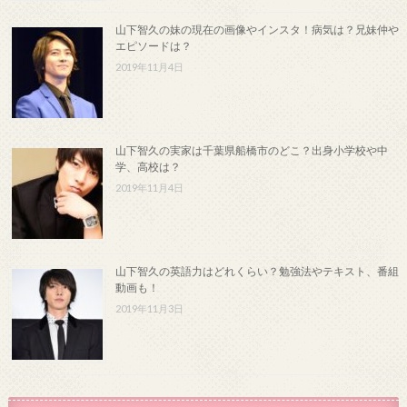
山下智久の妹の現在の画像やインスタ！病気は？兄妹仲や
エピソードは？
2019年11月4日
山下智久の実家は千葉県船橋市のどこ？出身小学校や中
学、高校は？
2019年11月4日
山下智久の英語力はどれくらい？勉強法やテキスト、番組
動画も！
2019年11月3日