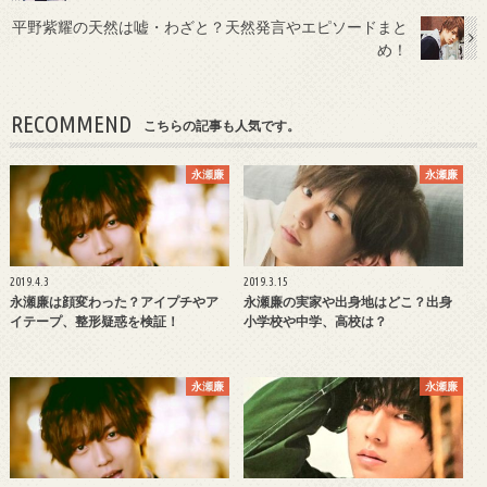
平野紫耀の天然は嘘・わざと？天然発言やエピソードまと
め！
RECOMMEND
こちらの記事も人気です。
永瀬廉
永瀬廉
2019.4.3
2019.3.15
永瀬廉は顔変わった？アイプチやア
永瀬廉の実家や出身地はどこ？出身
イテープ、整形疑惑を検証！
小学校や中学、高校は？
永瀬廉
永瀬廉