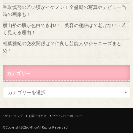
香取慎吾の若い頃がイケメン！全盛期の写真やデビュー当
時の画像も！
横山裕の肌が色白できれい！美容の秘訣は？老けない・若
く見える理由！
相葉雅紀の交友関係は？仲良し芸能人やジャニーズまと
め！
カテゴリー
サイトマップ
お問い合わせ
プライバシーポリシー
©Copyright2026
J-Trip
.All Rights Reserved.