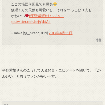
ここの場面何回見ても爆笑
紫耀くんの天然も可愛いし、それをつっこむ３人も
かわいい
#平野紫耀
#まいジャニ
pic.twitter.com/oejhjsktAd
— maka (@__hirano0129)
2017年4月11日
平野紫耀さんのこうして天然発言・エピソードを聞いて、「
か
わいい
」と思うファンが多い一方、