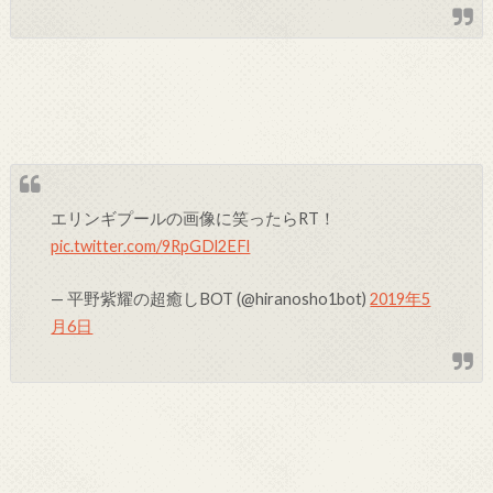
エリンギプールの画像に笑ったらRT！
pic.twitter.com/9RpGDl2EFl
— 平野紫耀の超癒しBOT (@hiranosho1bot)
2019年5
月6日