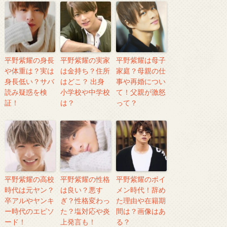
平野紫耀の身長
平野紫耀の実家
平野紫耀は母子
や体重は？実は
は金持ち？住所
家庭？母親の仕
身長低い？サバ
はどこ？ 出身
事や再婚につい
読み疑惑を検
小学校や中学校
て！父親が激怒
証！
は？
って？
平野紫耀の高校
平野紫耀の性格
平野紫耀のボイ
時代は元ヤン？
は良い？悪す
メン時代！辞め
卒アルやヤンキ
ぎ？性格変わっ
た理由や在籍期
ー時代のエピソ
た？塩対応や炎
間は？画像はあ
ード！
上発言も！
る？