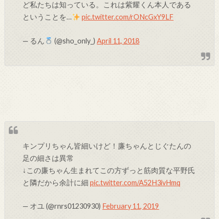
ど私たちは知っている。これは紫耀くん本人である
ということを…
pic.twitter.com/rONcGxY9LF
— るん
(@sho_only_)
April 11, 2018
キンプリちゃん皆細いけど！廉ちゃんとじぐたんの
足の細さは異常
↓この廉ちゃん生まれてこの方ずっと筋肉質な平野氏
と隣だから余計に細
pic.twitter.com/A52H3ivHmq
— オユ (@rnrs01230930)
February 11, 2019