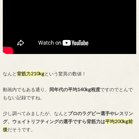
なんと
背筋力210kg
という驚異の数値！
動画内でもある通り、
同年代の平均140kg程度
ですのでとんで
もない記録ですね。
少し調べてみましたが、なんと
プロのラグビー選手やレスリン
グ、ウェイトリフティングの選手ですら背筋力は
平均200kg前
後
だそうです。