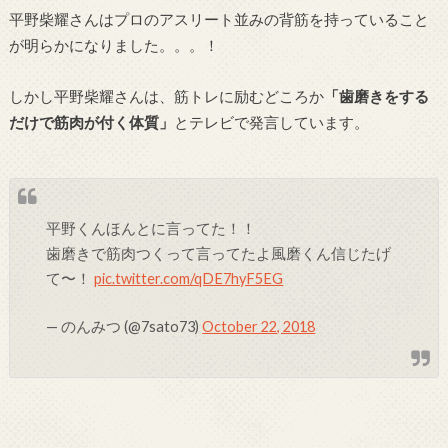
平野柴耀さんはプロのアスリート並みの背筋を持っていること
が明らかになりました。。。！
しかし平野柴耀さんは、筋トレに励むどころか
「歯磨きをする
だけで筋肉が付く体質」
とテレビで発言しています。
平野くんほんとに言ってた！！
歯磨きで筋肉つくって言ってたよ風磨くん信じたげ
て〜！
pic.twitter.com/qDE7hyF5EG
— のんみつ (@7sato73)
October 22, 2018