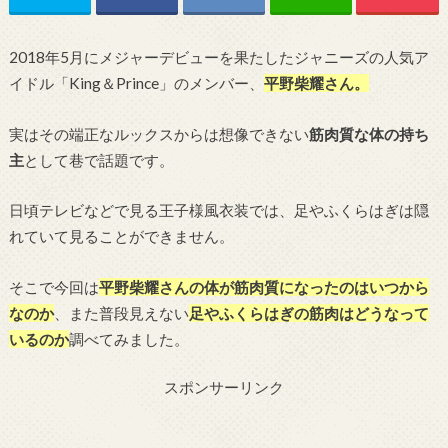
2018年5月にメジャーデビューを果たしたジャニーズの人気ア
イドル「King＆Prince」のメンバー、
平野柴耀さん。
実はその端正なルックスからは想像できない
筋肉質な体の持ち
主
として巷で話題です。
日頃テレビなどで見る王子様風衣装では、足やふくらはぎは隠
れていて見ることができません。
そこで今回は
平野柴耀さんの体が筋肉質になったのはいつから
なのか
、また普段見えない
足やふくらはぎの筋肉はどうなって
いるのか
調べてみました。
スポンサーリンク