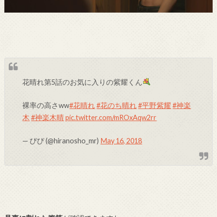
花晴れ第5話のお気に入りの紫耀くん
裸率の高さww
#花晴れ
#花のち晴れ
#平野紫耀
#神楽
木
#神楽木晴
pic.twitter.com/mROxAqw2rr
— ぴぴ (@hiranosho_mr)
May 16, 2018