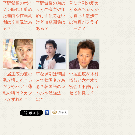
平野紫耀のボイ
平野紫耀の弟の
草なぎ剛の愛犬
メン時代！辞め
りくの漢字や年
くるみちゃんが
た理由や在籍期
齢は？似てない
可愛い！散歩中
間は？画像はあ
けど血縁関係は
の写真がフライ
る？
ある？
デーに？
中居正広の髪の
草なぎ剛は韓国
中居正広が木村
毛が増えた？カ
人で韓国名があ
拓哉と六本木で
ツラやハゲ・薄
る？韓国語のレ
密会！不仲はガ
毛の噂は？カツ
ベルや勉強法
セで仲良し？
ラがずれた？
は？