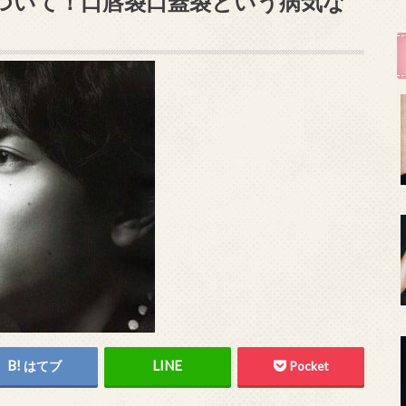
ついて！口唇裂口蓋裂という病気な
はてブ
Pocket