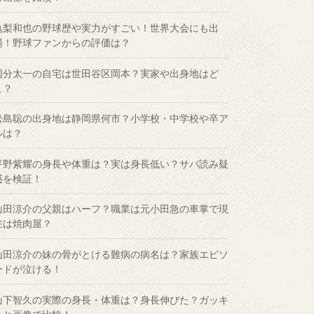
亀梨和也の野球歴や実力がすごい！世界大会にも出
場！野球ファンからの評価は？
国分太一の自宅は世田谷区岡本？実家や出身地はど
こ？
松島聡の出身地は静岡県何市？小学校・中学校や卒ア
ルは？
平野紫耀の身長や体重は？実は身長低い？サバ読み疑
惑を検証！
山田涼介の父親はハーフ？職業は元小田急の車掌で現
在は焼肉屋？
山田涼介の妹の骨がとける難病の病名は？家族エピソ
ードが泣ける！
山下智久の実際の身長・体重は？身長伸びた？ガッキ