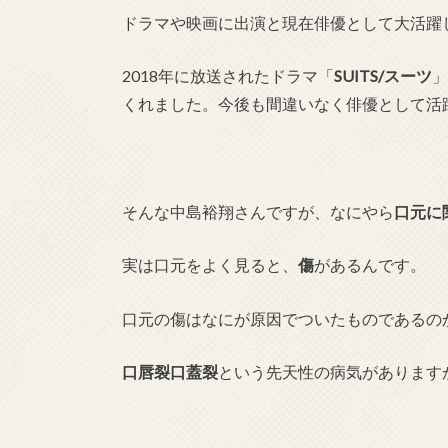
ドラマや映画に出演と現在俳優として大活躍
2018年に放送されたドラマ「
SUITS/スーツ
」
くれました。今後も間違いなく俳優として活
そんな中島裕翔さんですが、なにやら
口元に
実は口元をよく見ると、
傷
があるんです。
口元の傷はなにが原因でついたものであるの
口唇裂口蓋裂
という先天性の病気があります