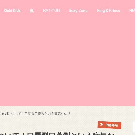
Kinki Kids
嵐
KAT-TUN
Sexy Zone
King & Prince
NE
の原因について！口唇裂口蓋裂という病気なの？
中島裕翔