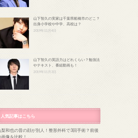
山下智久の実家は千葉県船橋市のどこ？
出身小学校や中学、高校は？
2019年11月4日
山下智久の英語力はどれくらい？勉強法
やテキスト、番組動画も！
2019年11月3日
人気記事はこちら
亀梨和也の昔の顔が別人！整形外科で3回手術？前後
の画像を比較！