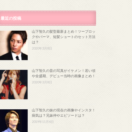
最近の投稿
山下智久の髪型最新まとめ！ツーブロッ
クやパーマ、短髪ショートのセット方法
は？
2020年3月8日
山下智久の昔の写真がイケメン！若い頃
や全盛期、デビュー当時の画像まとめ！
2020年3月8日
山下智久の妹の現在の画像やインスタ！
病気は？兄妹仲やエピソードは？
2019年11月4日