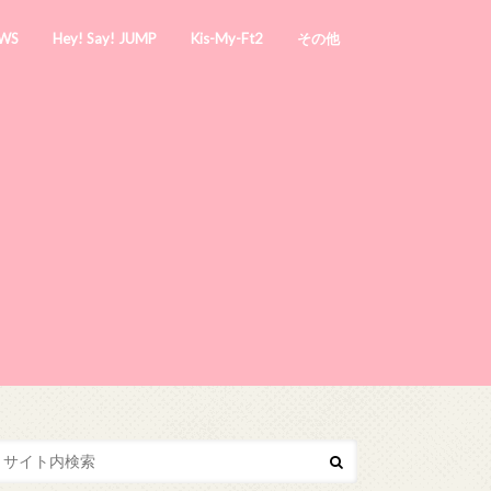
WS
Hey! Say! JUMP
Kis-My-Ft2
その他