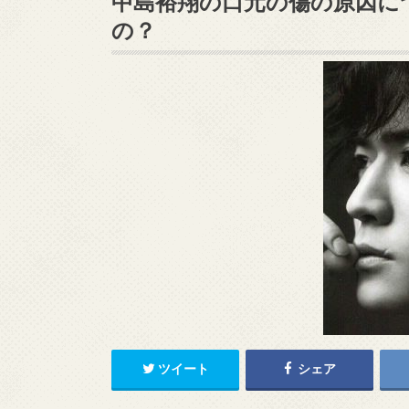
中島裕翔の口元の傷の原因に
の？
ツイート
シェア