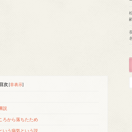
目次
[
非表示
]
嘩説
ころから落ちたため
という病気という説