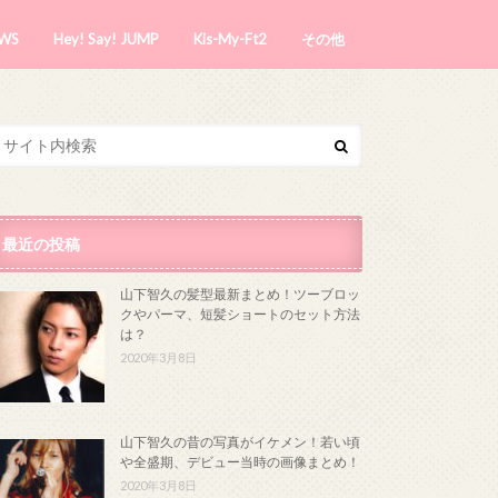
WS
Hey! Say! JUMP
Kis-My-Ft2
その他
最近の投稿
山下智久の髪型最新まとめ！ツーブロッ
クやパーマ、短髪ショートのセット方法
は？
2020年3月8日
山下智久の昔の写真がイケメン！若い頃
や全盛期、デビュー当時の画像まとめ！
2020年3月8日