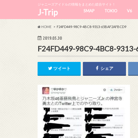
ジャニーズアイドルの情報をまとめた総合サイト！
J-Trip
SMAP
TOKIO
V6
HOME
F24FD449-98C9-4BC8-9313-65BAF2AFBCD9
2019.05.30
F24FD449-98C9-4BC8-9313
ツイート
シェア