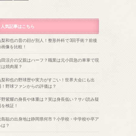
人気記事はこちら
亀梨和也の昔の顔が別人！整形外科で3回手術？前後
の画像を比較！
山田涼介の父親はハーフ？職業は元小田急の車掌で現
在は焼肉屋？
亀梨和也の野球歴や実力がすごい！世界大会にも出
場！野球ファンからの評価は？
平野紫耀の身長や体重は？実は身長低い？サバ読み疑
惑を検証！
松島聡の出身地は静岡県何市？小学校・中学校や卒ア
ルは？