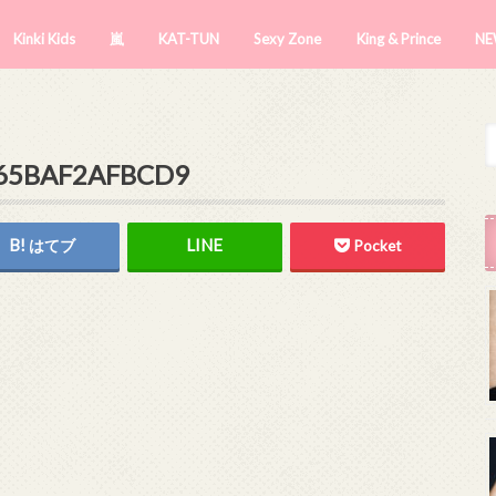
Kinki Kids
嵐
KAT-TUN
Sexy Zone
King & Prince
NE
-65BAF2AFBCD9
はてブ
Pocket