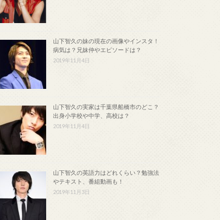
山下智久の妹の現在の画像やインスタ！
病気は？兄妹仲やエピソードは？
2019年11月4日
山下智久の実家は千葉県船橋市のどこ？
出身小学校や中学、高校は？
2019年11月4日
山下智久の英語力はどれくらい？勉強法
やテキスト、番組動画も！
2019年11月3日