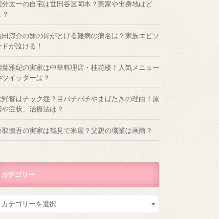
国分太一の自宅は世田谷区岡本？実家や出身地はど
こ？
山田涼介の妹の骨がとける難病の病名は？家族エピソ
ードが泣ける！
相葉雅紀の実家は中華料理店・桂花楼！人気メニュー
やツイッターは？
大野智はチック症？目パチパチやまばたきの理由！原
因や症状、治療法は？
香取慎吾の実家は鶴見で米屋？父親の職業は画商？
カテゴリー