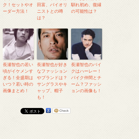
ク！セットやオ
田富、バイオリ
馴れ初め、復縁
ーダー方法！
ニストとの噂
の可能性は？
は？
長瀬智也の若い
長瀬智也が好き
長瀬智也のバイ
頃がイケメンす
なファッション
クはハーレー！
ぎる！全盛期は
やブランドは？
バイク仲間とチ
いつ？若い時の
サングラスやキ
ーム？ファッシ
画像まとめ！
ャップ、帽子
ョンの画像も！
も！