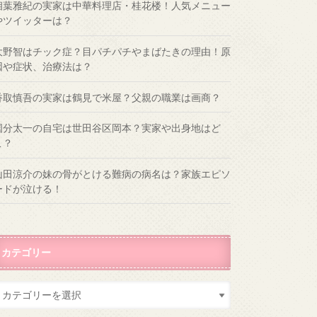
相葉雅紀の実家は中華料理店・桂花楼！人気メニュー
やツイッターは？
大野智はチック症？目パチパチやまばたきの理由！原
因や症状、治療法は？
香取慎吾の実家は鶴見で米屋？父親の職業は画商？
国分太一の自宅は世田谷区岡本？実家や出身地はど
こ？
山田涼介の妹の骨がとける難病の病名は？家族エピソ
ードが泣ける！
カテゴリー