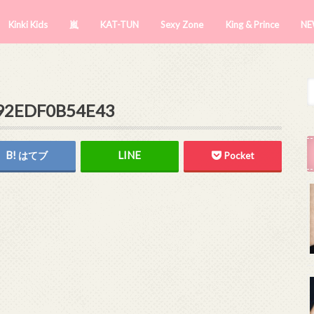
Kinki Kids
嵐
KAT-TUN
Sexy Zone
King & Prince
NE
-92EDF0B54E43
はてブ
Pocket