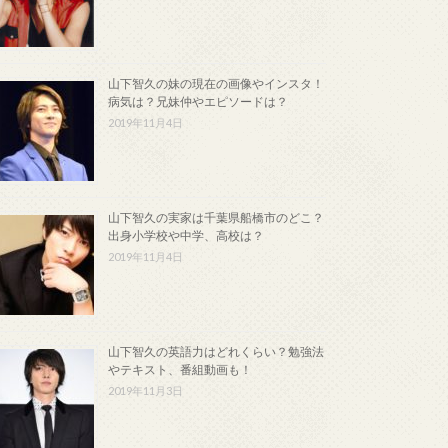
山下智久の妹の現在の画像やインスタ！
病気は？兄妹仲やエピソードは？
2019年11月4日
山下智久の実家は千葉県船橋市のどこ？
出身小学校や中学、高校は？
2019年11月4日
山下智久の英語力はどれくらい？勉強法
やテキスト、番組動画も！
2019年11月3日