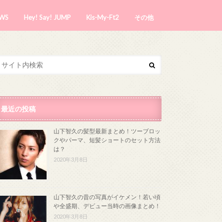
WS
Hey! Say! JUMP
Kis-My-Ft2
その他
最近の投稿
山下智久の髪型最新まとめ！ツーブロッ
クやパーマ、短髪ショートのセット方法
は？
2020年3月8日
山下智久の昔の写真がイケメン！若い頃
や全盛期、デビュー当時の画像まとめ！
2020年3月8日