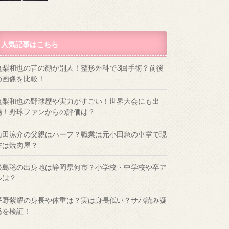
人気記事はこちら
亀梨和也の昔の顔が別人！整形外科で3回手術？前後
の画像を比較！
亀梨和也の野球歴や実力がすごい！世界大会にも出
場！野球ファンからの評価は？
山田涼介の父親はハーフ？職業は元小田急の車掌で現
在は焼肉屋？
松島聡の出身地は静岡県何市？小学校・中学校や卒ア
ルは？
平野紫耀の身長や体重は？実は身長低い？サバ読み疑
惑を検証！