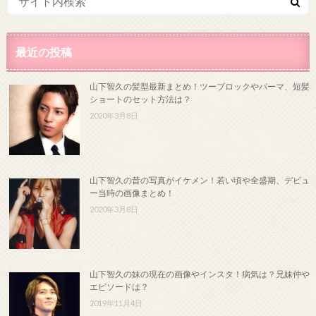
最近の投稿
山下智久の髪型最新まとめ！ツーブロックやパーマ、短髪
ショートのセット方法は？
2020年3月8日
山下智久の昔の写真がイケメン！若い頃や全盛期、デビュ
ー当時の画像まとめ！
2020年3月8日
山下智久の妹の現在の画像やインスタ！病気は？兄妹仲や
エピソードは？
2019年11月4日