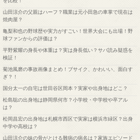
を比較！
山田涼介の父親はハーフ？職業は元小田急の車掌で現在は
焼肉屋？
亀梨和也の野球歴や実力がすごい！世界大会にも出場！野
球ファンからの評価は？
平野紫耀の身長や体重は？実は身長低い？サバ読み疑惑を
検証！
菊池風磨の事故画像まとめ！ブサイク、かわいい、面白す
ぎ？！
国分太一の自宅は世田谷区岡本？実家や出身地はどこ？
松島聡の出身地は静岡県何市？小学校・中学校や卒アル
は？
松岡昌宏の出身地は札幌市西区で実家は横浜市緑区？出身
中学や高校は？
山田涼介の妹の骨がとける難病の病名は？家族エピソード