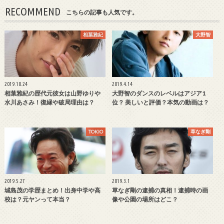
RECOMMEND
こちらの記事も人気です。
相葉雅紀
大野智
2019.10.24
2019.4.14
相葉雅紀の歴代元彼女は山野ゆりや
大野智のダンスのレベルはアジア1
水川あさみ！復縁や破局理由は？
位？ 美しいと評価？本気の動画は？
TOKIO
草なぎ剛
2019.5.27
2019.3.1
城島茂の学歴まとめ！出身中学や高
草なぎ剛の逮捕の真相！逮捕時の画
校は？元ヤンって本当？
像や公園の場所はどこ？