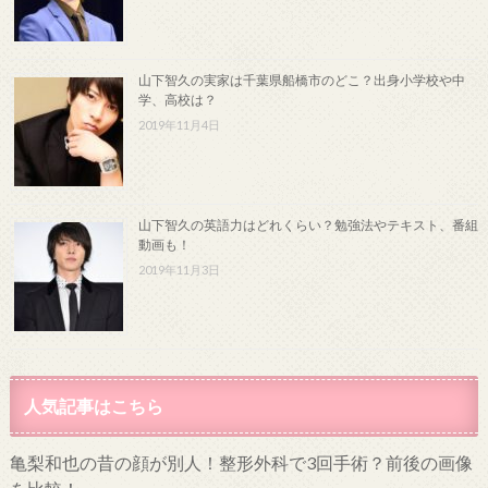
山下智久の実家は千葉県船橋市のどこ？出身小学校や中
学、高校は？
2019年11月4日
山下智久の英語力はどれくらい？勉強法やテキスト、番組
動画も！
2019年11月3日
人気記事はこちら
亀梨和也の昔の顔が別人！整形外科で3回手術？前後の画像