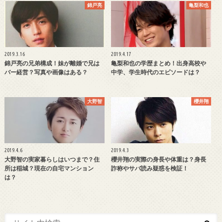
錦戸亮
亀梨和也
2019.3.16
2019.4.17
錦戸亮の兄弟構成！妹が離婚で兄は
亀梨和也の学歴まとめ！出身高校や
バー経営？写真や画像はある？
中学、学生時代のエピソードは？
大野智
櫻井翔
2019.4.6
2019.4.3
大野智の実家暮らしはいつまで？住
櫻井翔の実際の身長や体重は？身長
所は稲城？現在の自宅マンション
詐称やサバ読み疑惑を検証！
は？