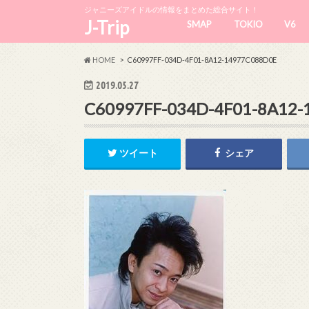
ジャニーズアイドルの情報をまとめた総合サイト！
J-Trip
SMAP
TOKIO
V6
HOME
C60997FF-034D-4F01-8A12-14977C088D0E
2019.05.27
C60997FF-034D-4F01-8A12
ツイート
シェア