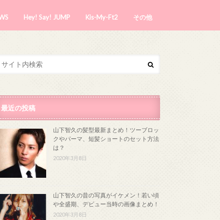
WS
Hey! Say! JUMP
Kis-My-Ft2
その他
最近の投稿
山下智久の髪型最新まとめ！ツーブロッ
クやパーマ、短髪ショートのセット方法
は？
2020年3月8日
山下智久の昔の写真がイケメン！若い頃
や全盛期、デビュー当時の画像まとめ！
2020年3月8日