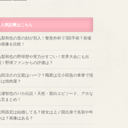
人気記事はこちら
亀梨和也の昔の顔が別人！整形外科で3回手術？前後
の画像を比較！
亀梨和也の野球歴や実力がすごい！世界大会にも出
場！野球ファンからの評価は？
山田涼介の父親はハーフ？職業は元小田急の車掌で現
在は焼肉屋？
長瀬智也のバカ伝説！天然・面白エピソード、アホな
名言まとめ！
松岡昌宏は結婚してる？彼女は上ノ国出身で名前や年
齢は？画像はある？