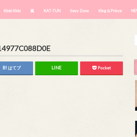
Kinki Kids
嵐
KAT-TUN
Sexy Zone
King & Prince
NE
-14977C088D0E
はてブ
Pocket