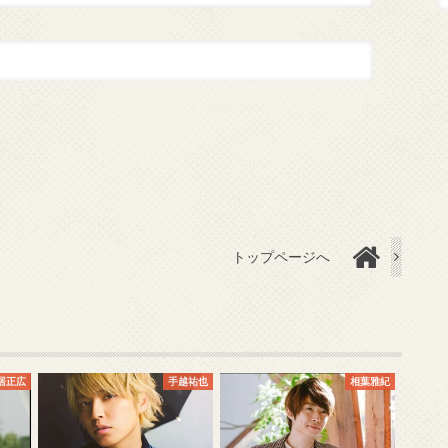
トップページへ
居正広
手越祐也
相葉雅紀