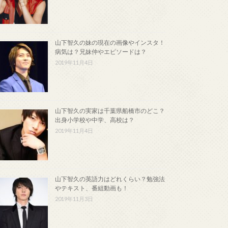
山下智久の妹の現在の画像やインスタ！
病気は？兄妹仲やエピソードは？
2019年11月4日
山下智久の実家は千葉県船橋市のどこ？
出身小学校や中学、高校は？
2019年11月4日
山下智久の英語力はどれくらい？勉強法
やテキスト、番組動画も！
2019年11月3日