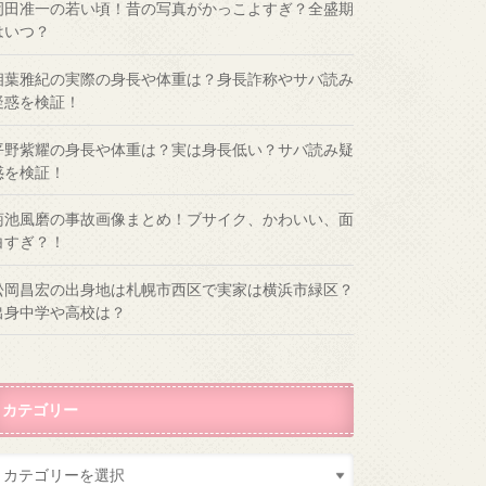
岡田准一の若い頃！昔の写真がかっこよすぎ？全盛期
はいつ？
相葉雅紀の実際の身長や体重は？身長詐称やサバ読み
疑惑を検証！
平野紫耀の身長や体重は？実は身長低い？サバ読み疑
惑を検証！
菊池風磨の事故画像まとめ！ブサイク、かわいい、面
白すぎ？！
松岡昌宏の出身地は札幌市西区で実家は横浜市緑区？
出身中学や高校は？
カテゴリー