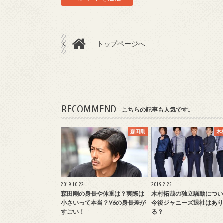
トップページへ
RECOMMEND
こちらの記事も人気です。
森田剛
木
2019.10.22
2019.2.25
森田剛の身長や体重は？実際は
木村拓哉の独立騒動につい
小さいって本当？V6の身長差が
今後ジャニーズ退社はあり
すごい！
る？