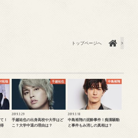
トップページへ
村拓哉
手越祐也
中島裕翔
2019.3.29
2019.3.18
て！
手越祐也の出身高校や大学はど
中島裕翔の泥酔事件！痴漢騒動
得
こ？大学中退の理由は？
と事件もみ消しの真相は？