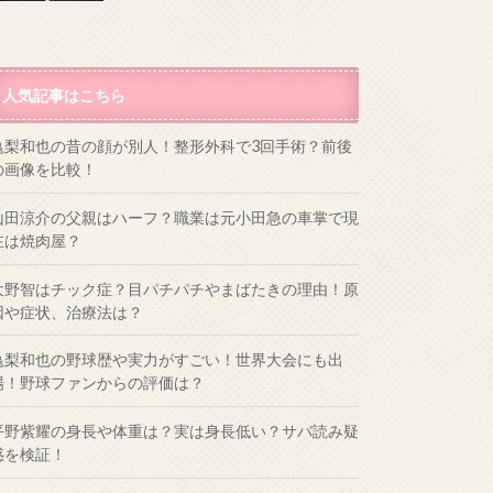
人気記事はこちら
亀梨和也の昔の顔が別人！整形外科で3回手術？前後
の画像を比較！
山田涼介の父親はハーフ？職業は元小田急の車掌で現
在は焼肉屋？
大野智はチック症？目パチパチやまばたきの理由！原
因や症状、治療法は？
亀梨和也の野球歴や実力がすごい！世界大会にも出
場！野球ファンからの評価は？
平野紫耀の身長や体重は？実は身長低い？サバ読み疑
惑を検証！