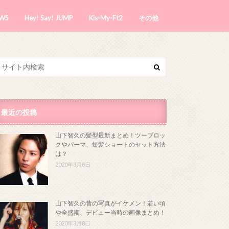
WS
Hey! Say! JUMP
Kis-My-Ft2
その他
最近の投稿
山下智久の髪型最新まとめ！ツーブロッ
クやパーマ、短髪ショートのセット方法
は？
2020年3月8日
山下智久の昔の写真がイケメン！若い頃
や全盛期、デビュー当時の画像まとめ！
2020年3月8日