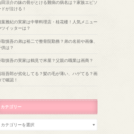
山田涼介の妹の骨がとける難病の病名は？家族エピソ
ードが泣ける！
相葉雅紀の実家は中華料理店・桂花楼！人気メニュー
やツイッターは？
香取慎吾の弟は裕二で整骨院勤務？弟の名前や画像、
子供は？
香取慎吾の実家は鶴見で米屋？父親の職業は画商？
稲垣吾郎が劣化してる？髪の毛が薄い、ハゲてる？画
像で確認！
カテゴリー