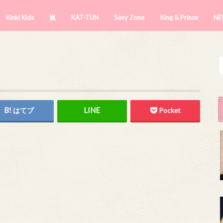
Kinki Kids
嵐
KAT-TUN
Sexy Zone
King & Prince
NE
はてブ
Pocket