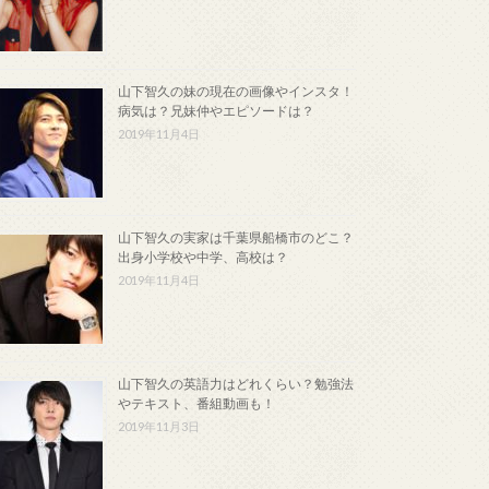
山下智久の妹の現在の画像やインスタ！
病気は？兄妹仲やエピソードは？
2019年11月4日
山下智久の実家は千葉県船橋市のどこ？
出身小学校や中学、高校は？
2019年11月4日
山下智久の英語力はどれくらい？勉強法
やテキスト、番組動画も！
2019年11月3日