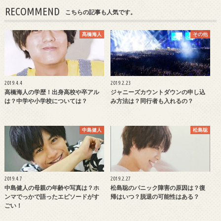
RECOMMEND
こちらの記事も人気です。
髙橋海人
その他
2019.4.4
2019.2.23
高橋海人の学歴！出身高校や卒アル
ジャニーズカウントダウンの申し込
は？中学や小学校については？
み方法は？同行者も入れるの？
中島健人
松島聡
2019.4.7
2019.2.27
中島健人の母親の年齢や写真は？ホ
松島聡のパニック障害の原因は？復
ンマでっかで語ったエピソードがす
帰はいつ？脱退の可能性はある？
ごい！