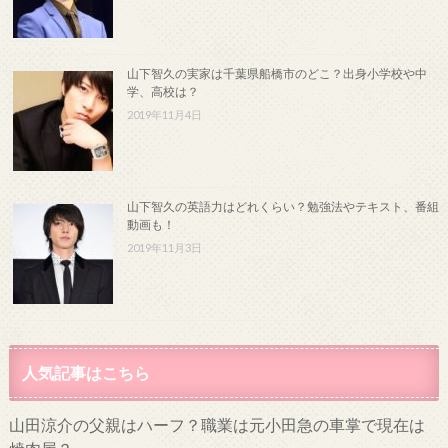
山下智久の実家は千葉県船橋市のどこ？出身小学校や中
学、高校は？
2019年11月4日
山下智久の英語力はどれくらい？勉強法やテキスト、番組
動画も！
2019年11月3日
人気記事はこちら
山田涼介の父親はハーフ？職業は元小田急の車掌で現在は