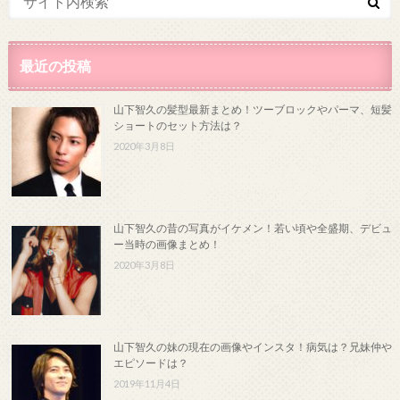
最近の投稿
山下智久の髪型最新まとめ！ツーブロックやパーマ、短髪
ショートのセット方法は？
2020年3月8日
山下智久の昔の写真がイケメン！若い頃や全盛期、デビュ
ー当時の画像まとめ！
2020年3月8日
山下智久の妹の現在の画像やインスタ！病気は？兄妹仲や
エピソードは？
2019年11月4日