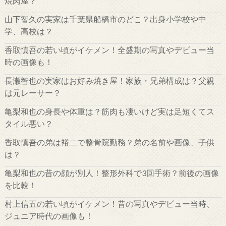
焼肉屋？
山下智久の実家は千葉県船橋市のどこ？出身小学校や中
学、高校は？
香取慎吾の若い頃がイケメン！全盛期の写真やデビュー当
時の画像も！
長瀬智也の実家はお好み焼き屋！家族・兄弟構成は？父親
は元レーサー？
亀梨和也の身長や体重は？筋肉も凄いけど実は足短くてス
タイル悪い？
香取慎吾の弟は裕二で整骨院勤務？弟の名前や画像、子供
は？
亀梨和也の昔の顔が別人！整形外科で3回手術？前後の画像
を比較！
村上信五の若い頃がイケメン！昔の写真やデビュー当時、
ジュニア時代の画像も！