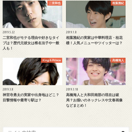
二宮和也
相葉雅紀
2019.5.22
2019.1.8
二宮和也がモテる理由や好きなタイ
相葉雅紀の実家は中華料理店・桂花
プは？歴代元彼女は椎名法子や一般
楼！人気メニューやツイッターは？
人も！
King & Prince
髙橋海人
2019.3.8
2019.3.18
神宮寺勇太の実家や出身地はどこ？
高橋海人と大和田南那の現在は破
目撃情報や最寄り駅は？
局？お揃いのネックレスや文春画像
などまとめ！