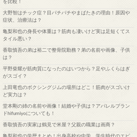
を比較！
大野智はチック症？目パチパチやまばたきの理由！原因や
症状、治療法は？
亀梨和也の身長や体重は？筋肉も凄いけど実は足短くてス
タイル悪い？
香取慎吾の弟は裕二で整骨院勤務？弟の名前や画像、子供
は？
平野柴耀が筋肉質になったのはいつから？足やふくらはぎ
がスゴイ？
上田竜也のボクシングジムの場所はどこ！筋肉がスゴいけ
ど実力は？
堂本剛の姉の名前や画像！結婚や子供は？アパレルブラン
ドhifumiyoについても！
香取慎吾の実家は鶴見で米屋？父親の職業は画商？
亀梨和也の学歴まとめ！出身高校や中学、学生時代のエピ