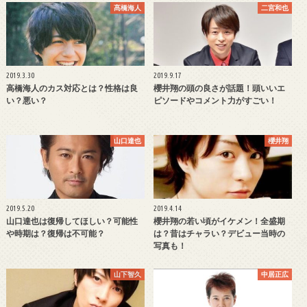
髙橋海人
二宮和也
2019.3.30
2019.9.17
高橋海人のカス対応とは？性格は良
櫻井翔の頭の良さが話題！頭いいエ
い？悪い？
ピソードやコメント力がすごい！
山口達也
櫻井翔
2019.5.20
2019.4.14
山口達也は復帰してほしい？可能性
櫻井翔の若い頃がイケメン！全盛期
や時期は？復帰は不可能？
は？昔はチャラい？デビュー当時の
写真も！
山下智久
中居正広