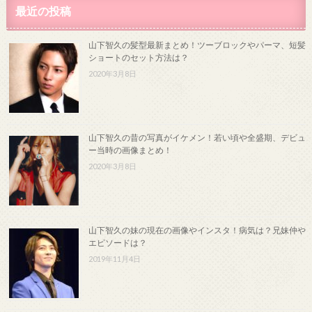
最近の投稿
山下智久の髪型最新まとめ！ツーブロックやパーマ、短髪
ショートのセット方法は？
2020年3月8日
山下智久の昔の写真がイケメン！若い頃や全盛期、デビュ
ー当時の画像まとめ！
2020年3月8日
山下智久の妹の現在の画像やインスタ！病気は？兄妹仲や
エピソードは？
2019年11月4日