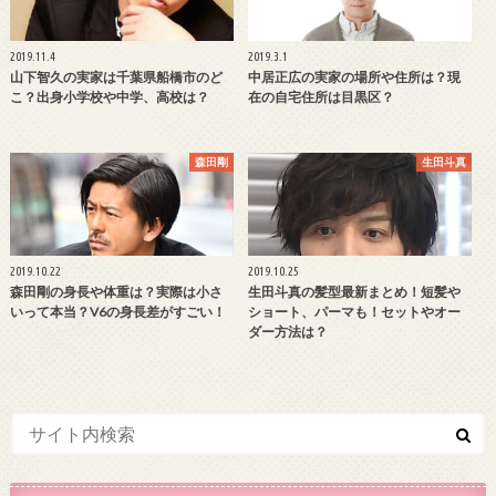
2019.11.4
2019.3.1
山下智久の実家は千葉県船橋市のど
中居正広の実家の場所や住所は？現
こ？出身小学校や中学、高校は？
在の自宅住所は目黒区？
森田剛
生田斗真
2019.10.22
2019.10.25
森田剛の身長や体重は？実際は小さ
生田斗真の髪型最新まとめ！短髪や
いって本当？V6の身長差がすごい！
ショート、パーマも！セットやオー
ダー方法は？