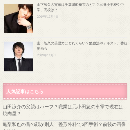
山下智久の実家は千葉県船橋市のどこ？出身小学校や中
学、高校は？
2019年11月4日
山下智久の英語力はどれくらい？勉強法やテキスト、番組
動画も！
2019年11月3日
人気記事はこちら
山田涼介の父親はハーフ？職業は元小田急の車掌で現在は
焼肉屋？
亀梨和也の昔の顔が別人！整形外科で3回手術？前後の画像