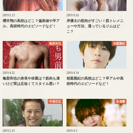
2019.5.23
2019.9.26
櫻井翔の高校はどこ？偏差値や卒ア
岸優太の筋肉がすごい！筋トレメニ
ル、高校時代のエピソードなど！
ューや方法、通っているジムはど
こ？
亀梨和也
相葉雅紀
2019.4.22
2019.4.14
亀梨和也の身長や体重は？筋肉も凄
相葉雅紀の高校はどこ？卒アルや高
いけど実は足短くてスタイル悪い？
校時代のエピソードなど！
中居正広
永瀬廉
2019.2.25
2019.4.3