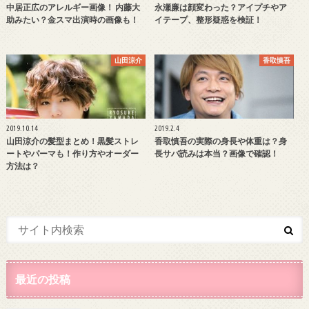
中居正広のアレルギー画像！ 内藤大
永瀬廉は顔変わった？アイプチやア
助みたい？金スマ出演時の画像も！
イテープ、整形疑惑を検証！
山田涼介
香取慎吾
2019.10.14
2019.2.4
山田涼介の髪型まとめ！黒髪ストレ
香取慎吾の実際の身長や体重は？身
ートやパーマも！作り方やオーダー
長サバ読みは本当？画像で確認！
方法は？
最近の投稿