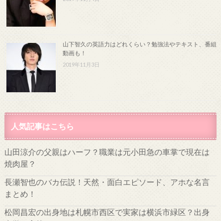
山下智久の英語力はどれくらい？勉強法やテキスト、番組
動画も！
2019年11月3日
人気記事はこちら
山田涼介の父親はハーフ？職業は元小田急の車掌で現在は
焼肉屋？
長瀬智也のバカ伝説！天然・面白エピソード、アホな名言
まとめ！
松岡昌宏の出身地は札幌市西区で実家は横浜市緑区？出身