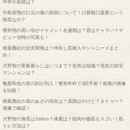
中学や高校は？
中島裕翔の口元の傷の原因について！口唇裂口蓋裂という
病気なの？
櫻井翔の若い頃がイケメン！全盛期は？昔はチャラい？デ
ビュー当時の写真も！
相葉雅紀の交友関係は？仲良し芸能人やジャニーズまと
め！
大野智の実家暮らしはいつまで？住所は稲城？現在の自宅
マンションは？
亀梨和也の昔の顔が別人！整形外科で3回手術？前後の画像
を比較！
相葉雅紀の肩のあざの現在は？原因はやけど？タトゥー？
画像で確認！
大野智の身長は160cm？体重は？筋肉や腹筋もスゴい！筋
トレ方法は？