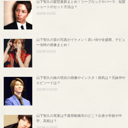
山下智久の髪型最新まとめ！ツーブロックやパーマ、短髪
ショートのセット方法は？
2020年3月8日
山下智久の昔の写真がイケメン！若い頃や全盛期、デビュ
ー当時の画像まとめ！
2020年3月8日
山下智久の妹の現在の画像やインスタ！病気は？兄妹仲や
エピソードは？
2019年11月4日
山下智久の実家は千葉県船橋市のどこ？出身小学校や中
学、高校は？
2019年11月4日