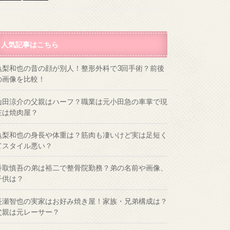
人気記事はこちら
亀梨和也の昔の顔が別人！整形外科で3回手術？前後
の画像を比較！
山田涼介の父親はハーフ？職業は元小田急の車掌で現
在は焼肉屋？
亀梨和也の身長や体重は？筋肉も凄いけど実は足短く
てスタイル悪い？
香取慎吾の弟は裕二で整骨院勤務？弟の名前や画像、
子供は？
長瀬智也の実家はお好み焼き屋！家族・兄弟構成は？
父親は元レーサー？