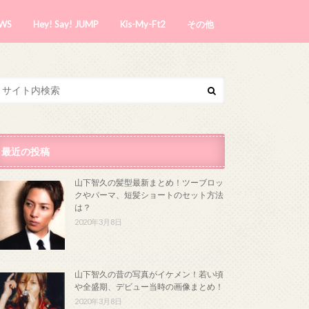
WS
Hey! Say! JUMP
Kis-My-Ft2
その他
最近の投稿
山下智久の髪型最新まとめ！ツーブロッ
クやパーマ、短髪ショートのセット方法
は？
2020年3月8日
山下智久の昔の写真がイケメン！若い頃
や全盛期、デビュー当時の画像まとめ！
2020年3月8日