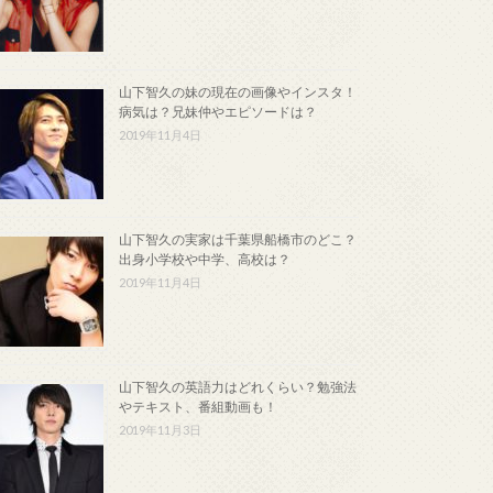
山下智久の妹の現在の画像やインスタ！
病気は？兄妹仲やエピソードは？
2019年11月4日
山下智久の実家は千葉県船橋市のどこ？
出身小学校や中学、高校は？
2019年11月4日
山下智久の英語力はどれくらい？勉強法
やテキスト、番組動画も！
2019年11月3日