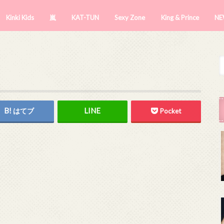
Kinki Kids
嵐
KAT-TUN
Sexy Zone
King & Prince
NE
はてブ
Pocket