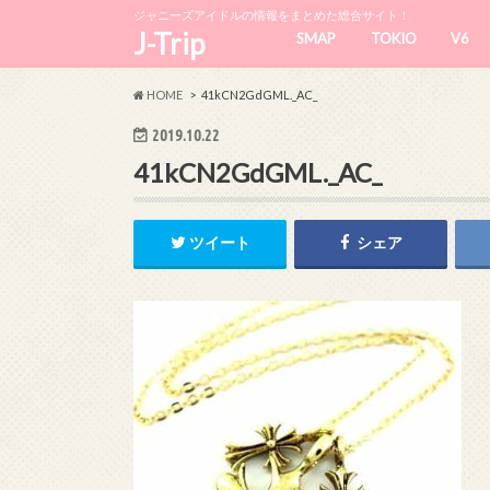
ジャニーズアイドルの情報をまとめた総合サイト！
J-Trip
SMAP
TOKIO
V6
HOME
41kCN2GdGML._AC_
2019.10.22
41kCN2GdGML._AC_
ツイート
シェア