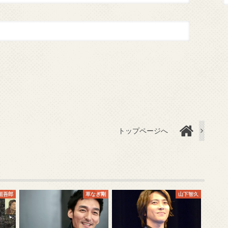
トップページへ
垣吾郎
草なぎ剛
山下智久