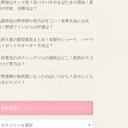
大野智はチック症？目パチパチやまばたきの理由！原
因や症状、治療法は？
亀梨和也の野球歴や実力がすごい！世界大会にも出
場！野球ファンからの評価は？
生田斗真の髪型最新まとめ！短髪やショート、パーマ
も！セットやオーダー方法は？
上田竜也のボクシングジムの場所はどこ！筋肉がスゴ
いけど実力は？
平野柴耀が筋肉質になったのはいつから？足やふくら
はぎがスゴイ？
カテゴリー