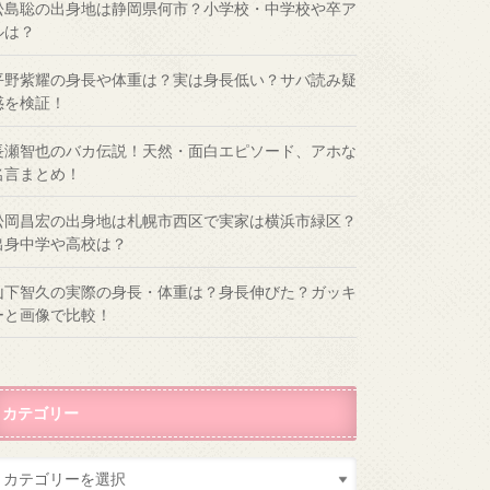
松島聡の出身地は静岡県何市？小学校・中学校や卒ア
ルは？
平野紫耀の身長や体重は？実は身長低い？サバ読み疑
惑を検証！
長瀬智也のバカ伝説！天然・面白エピソード、アホな
名言まとめ！
松岡昌宏の出身地は札幌市西区で実家は横浜市緑区？
出身中学や高校は？
山下智久の実際の身長・体重は？身長伸びた？ガッキ
ーと画像で比較！
カテゴリー