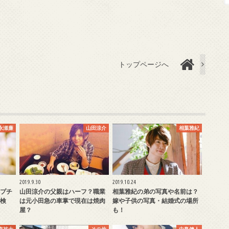
トップページへ
永瀬廉
山田涼介
相葉雅紀
2019.9.30
2019.10.24
プチ
山田涼介の父親はハーフ？職業
相葉雅紀の弟の写真や名前は？
検
は元小田急の車掌で現在は焼肉
嫁や子供の写真・結婚式の場所
屋？
も！
森裕太
その他
中島健人