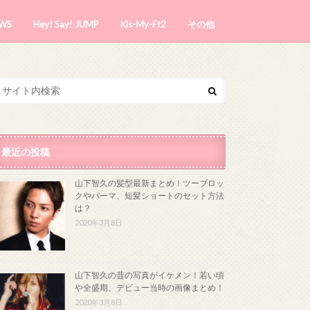
WS
Hey! Say! JUMP
Kis-My-Ft2
その他
最近の投稿
山下智久の髪型最新まとめ！ツーブロッ
クやパーマ、短髪ショートのセット方法
は？
2020年3月8日
山下智久の昔の写真がイケメン！若い頃
や全盛期、デビュー当時の画像まとめ！
2020年3月8日