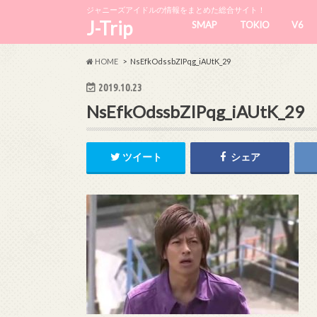
ジャニーズアイドルの情報をまとめた総合サイト！
J-Trip
SMAP
TOKIO
V6
HOME
NsEfkOdssbZIPqg_iAUtK_29
2019.10.23
NsEfkOdssbZIPqg_iAUtK_29
ツイート
シェア