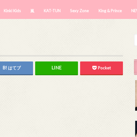
Kinki Kids
嵐
KAT-TUN
Sexy Zone
King & Prince
NE
はてブ
Pocket