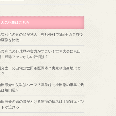
人気記事はこちら
亀梨和也の昔の顔が別人！整形外科で3回手術？前後
の画像を比較！
亀梨和也の野球歴や実力がすごい！世界大会にも出
場！野球ファンからの評価は？
国分太一の自宅は世田谷区岡本？実家や出身地はど
こ？
山田涼介の父親はハーフ？職業は元小田急の車掌で現
在は焼肉屋？
山田涼介の妹の骨がとける難病の病名は？家族エピソ
ードが泣ける！