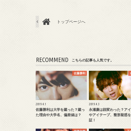
トップページへ
RECOMMEND
こちらの記事も人気です。
佐藤勝利
2019.4.1
2019.4.3
佐藤勝利は大学を蹴った？蹴っ
永瀬廉は顔変わった？アイ
た理由や大学名、偏差値は？
やアイテープ、整形疑惑を
証！
岩橋玄樹
玉