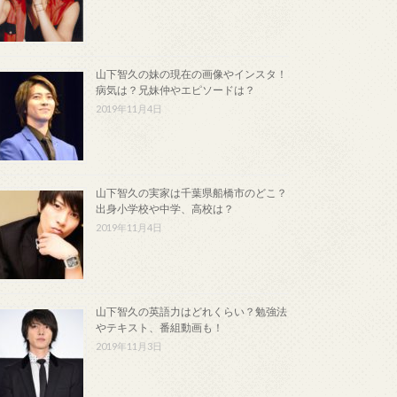
山下智久の妹の現在の画像やインスタ！
病気は？兄妹仲やエピソードは？
2019年11月4日
山下智久の実家は千葉県船橋市のどこ？
出身小学校や中学、高校は？
2019年11月4日
山下智久の英語力はどれくらい？勉強法
やテキスト、番組動画も！
2019年11月3日