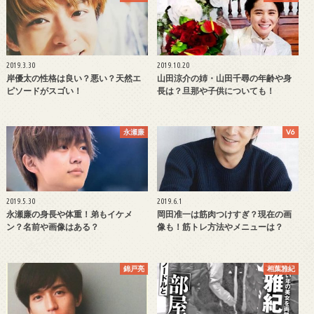
2019.3.30
2019.10.20
岸優太の性格は良い？悪い？天然エ
山田涼介の姉・山田千尋の年齢や身
ピソードがスゴい！
長は？旦那や子供についても！
永瀬廉
V6
2019.5.30
2019.6.1
永瀬廉の身長や体重！弟もイケメ
岡田准一は筋肉つけすぎ？現在の画
ン？名前や画像はある？
像も！筋トレ方法やメニューは？
錦戸亮
相葉雅紀