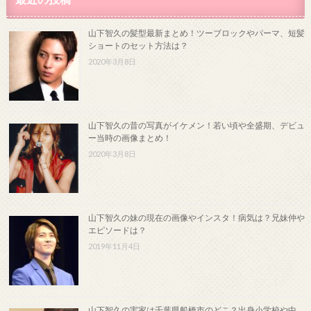
山下智久の髪型最新まとめ！ツーブロックやパーマ、短髪
ショートのセット方法は？
2020年3月8日
山下智久の昔の写真がイケメン！若い頃や全盛期、デビュ
ー当時の画像まとめ！
2020年3月8日
山下智久の妹の現在の画像やインスタ！病気は？兄妹仲や
エピソードは？
2019年11月4日
山下智久の実家は千葉県船橋市のどこ？出身小学校や中