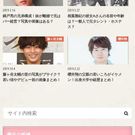
2019.3.16
2019.5.27
錦戸亮の兄弟構成！妹が離婚で兄は
相葉雅紀の彼女Aさんの名前や年齢
バー経営？写真や画像はある？
は？一般人で元タレント・ホステ
ス？
藤ヶ谷太輔
櫻井翔
2019.10.4
2019.2.22
藤ヶ谷太輔の昔の写真がブサイク？
櫻井翔の父親の若いころがイケメ
若い頃やデビュー前の画像まとめ！
ン！出身大学や経歴まとめ！
最近の投稿