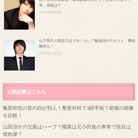
学、高校は？
2019年11月4日
山下智久の英語力はどれくらい？勉強法やテキスト、番組
動画も！
2019年11月3日
人気記事はこちら
亀梨和也の昔の顔が別人！整形外科で3回手術？前後の画像
を比較！
山田涼介の父親はハーフ？職業は元小田急の車掌で現在は
焼肉屋？