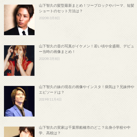
山下智久の髪型最新まとめ！ツーブロックやパーマ、短髪
ショートのセット方法は？
2020年3月8日
山下智久の昔の写真がイケメン！若い頃や全盛期、デビュ
ー当時の画像まとめ！
2020年3月8日
山下智久の妹の現在の画像やインスタ！病気は？兄妹仲や
エピソードは？
2019年11月4日
山下智久の実家は千葉県船橋市のどこ？出身小学校や中
学、高校は？