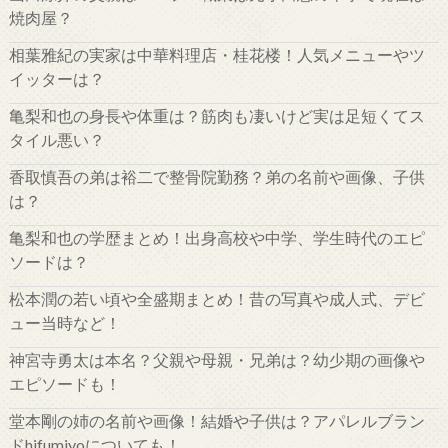
焼肉屋？
相葉雅紀の実家は中華料理店・桂花楼！人気メニューやツ
イッターは？
亀梨和也の身長や体重は？筋肉も凄いけど実は足短くてス
タイル悪い？
香取慎吾の弟は裕二で整骨院勤務？弟の名前や画像、子供
は？
亀梨和也の学歴まとめ！出身高校や中学、学生時代のエピ
ソードは？
松本潤の若い頃や全盛期まとめ！昔の写真や成人式、デビ
ュー当時など！
神宮寺勇太は本名？父親や母親・兄弟は？幼少期の画像や
エピソードも！
堂本剛の姉の名前や画像！結婚や子供は？アパレルブラン
ドhifumiyoについても！