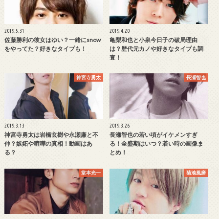
2019.5.31
2019.4.20
佐藤勝利の彼女はゆい？一緒にsnow
亀梨和也と小泉今日子の破局理由
をやってた？好きなタイプも！
は？歴代元カノや好きなタイプも調
査！
神宮寺勇太
長瀬智也
2019.3.13
2019.3.26
神宮寺勇太は岩橋玄樹や永瀬廉と不
長瀬智也の若い頃がイケメンすぎ
仲？嫉妬や喧嘩の真相！動画はあ
る！全盛期はいつ？若い時の画像ま
る？
とめ！
堂本光一
菊池風磨