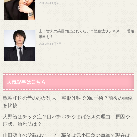
2019年11月4日
山下智久の英語力はどれくらい？勉強法やテキスト、番組
動画も！
2019年11月3日
人気記事はこちら
亀梨和也の昔の顔が別人！整形外科で3回手術？前後の画像
を比較！
大野智はチック症？目パチパチやまばたきの理由！原因や
症状、治療法は？
山田涼介の父親はハーフ？職業は元小田急の車掌で現在は