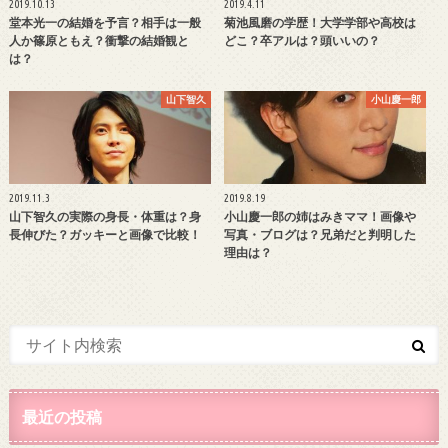
2019.10.13
2019.4.11
堂本光一の結婚を予言？相手は一般
菊池風磨の学歴！大学学部や高校は
人か篠原ともえ？衝撃の結婚観と
どこ？卒アルは？頭いいの？
は？
山下智久
小山慶一郎
2019.11.3
2019.8.19
山下智久の実際の身長・体重は？身
小山慶一郎の姉はみきママ！画像や
長伸びた？ガッキーと画像で比較！
写真・ブログは？兄弟だと判明した
理由は？
最近の投稿