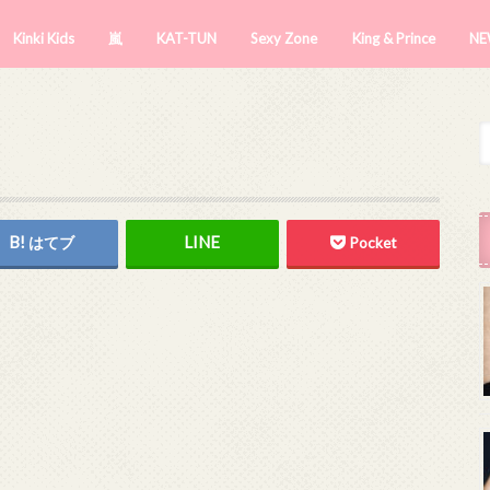
Kinki Kids
嵐
KAT-TUN
Sexy Zone
King & Prince
NE
はてブ
Pocket