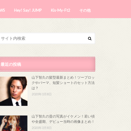
WS
Hey! Say! JUMP
Kis-My-Ft2
その他
最近の投稿
山下智久の髪型最新まとめ！ツーブロッ
クやパーマ、短髪ショートのセット方法
は？
2020年3月8日
山下智久の昔の写真がイケメン！若い頃
や全盛期、デビュー当時の画像まとめ！
2020年3月8日