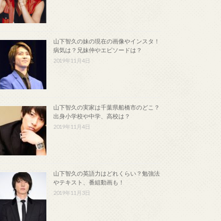
山下智久の妹の現在の画像やインスタ！
病気は？兄妹仲やエピソードは？
2019年11月4日
山下智久の実家は千葉県船橋市のどこ？
出身小学校や中学、高校は？
2019年11月4日
山下智久の英語力はどれくらい？勉強法
やテキスト、番組動画も！
2019年11月3日