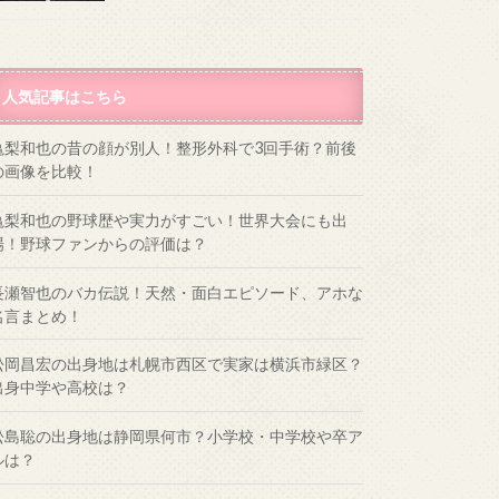
人気記事はこちら
亀梨和也の昔の顔が別人！整形外科で3回手術？前後
の画像を比較！
亀梨和也の野球歴や実力がすごい！世界大会にも出
場！野球ファンからの評価は？
長瀬智也のバカ伝説！天然・面白エピソード、アホな
名言まとめ！
松岡昌宏の出身地は札幌市西区で実家は横浜市緑区？
出身中学や高校は？
松島聡の出身地は静岡県何市？小学校・中学校や卒ア
ルは？