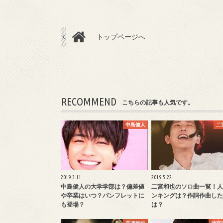
トップページへ
RECOMMEND
こちらの記事も人気です。
中島健人
二
2019.3.11
2019.5.22
中島健人の大学学部は？偏差値
二宮和也のソロ曲一覧！人
や卒業はいつ？パンフレットに
ンキングは？作詞作曲した
も登場？
は？
長瀬智也
神宮