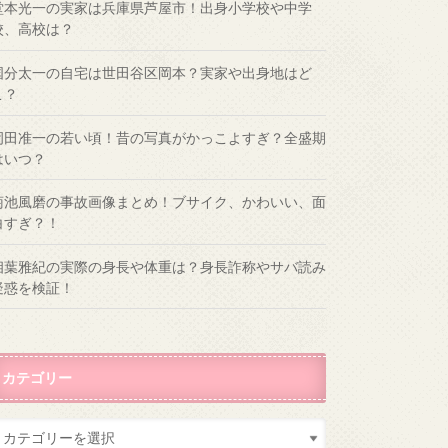
堂本光一の実家は兵庫県芦屋市！出身小学校や中学
校、高校は？
国分太一の自宅は世田谷区岡本？実家や出身地はど
こ？
岡田准一の若い頃！昔の写真がかっこよすぎ？全盛期
はいつ？
菊池風磨の事故画像まとめ！ブサイク、かわいい、面
白すぎ？！
相葉雅紀の実際の身長や体重は？身長詐称やサバ読み
疑惑を検証！
カテゴリー