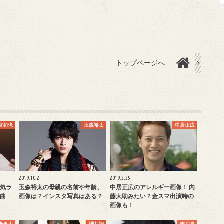
トップページへ
宮和也
玉森裕太
中居正広
2019.10.2
2019.2.25
気ラ
玉森裕太の母親の名前や年齢、
中居正広のアレルギー画像！ 内
曲
画像は？インスタ写真はある？
藤大助みたい？金スマ出演時の
画像も！
寺勇太
櫻井翔
錦戸亮