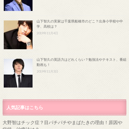
山下智久の実家は千葉県船橋市のどこ？出身小学校や中
学、高校は？
2019年11月4日
山下智久の英語力はどれくらい？勉強法やテキスト、番組
動画も！
2019年11月3日
人気記事はこちら
大野智はチック症？目パチパチやまばたきの理由！原因や