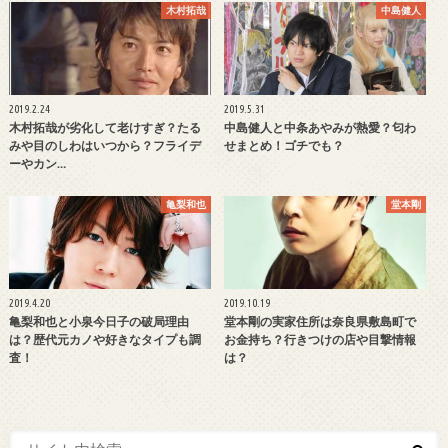
木村拓哉
中島健人
2019.2.24
2019.5.31
木村拓哉が劣化して老けすぎ？たる
中島健人と中条あやみが熱愛？匂わ
みや目のしわはいつから？フライデ
せまとめ！ゴチでも？
ーやカン…
亀梨和也
堂本剛
2019.4.20
2019.10.19
亀梨和也と小泉今日子の破局理由
堂本剛の実家住所は奈良県敷島町で
は？歴代元カノや好きなタイプも調
お金持ち？行きつけの店や目撃情報
査！
は？