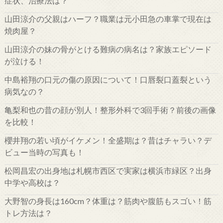
症状、治療法は？
山田涼介の父親はハーフ？職業は元小田急の車掌で現在は
焼肉屋？
山田涼介の妹の骨がとける難病の病名は？家族エピソード
が泣ける！
中島裕翔の口元の傷の原因について！口唇裂口蓋裂という
病気なの？
亀梨和也の昔の顔が別人！整形外科で3回手術？前後の画像
を比較！
櫻井翔の若い頃がイケメン！全盛期は？昔はチャラい？デ
ビュー当時の写真も！
松岡昌宏の出身地は札幌市西区で実家は横浜市緑区？出身
中学や高校は？
大野智の身長は160cm？体重は？筋肉や腹筋もスゴい！筋
トレ方法は？