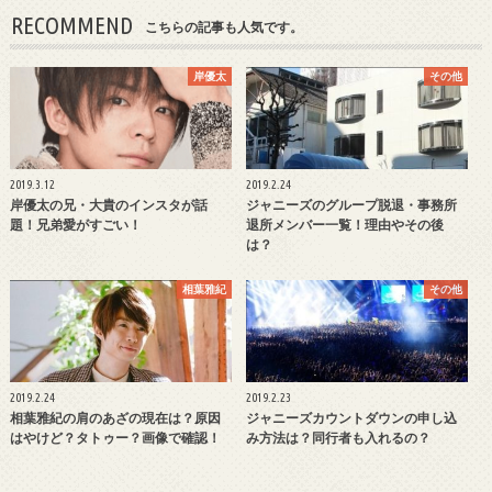
RECOMMEND
こちらの記事も人気です。
岸優太
その他
2019.3.12
2019.2.24
岸優太の兄・大貴のインスタが話
ジャニーズのグループ脱退・事務所
題！兄弟愛がすごい！
退所メンバー一覧！理由やその後
は？
相葉雅紀
その他
2019.2.24
2019.2.23
相葉雅紀の肩のあざの現在は？原因
ジャニーズカウントダウンの申し込
はやけど？タトゥー？画像で確認！
み方法は？同行者も入れるの？