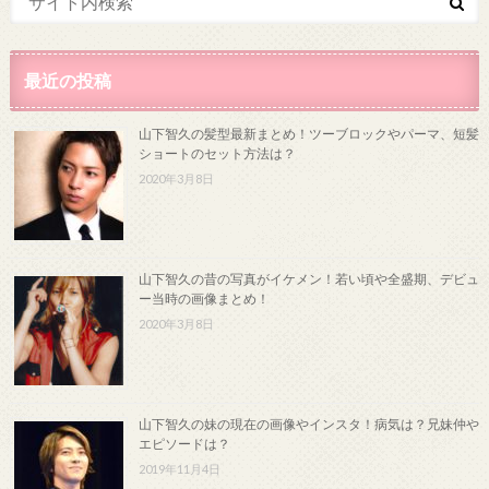
最近の投稿
山下智久の髪型最新まとめ！ツーブロックやパーマ、短髪
ショートのセット方法は？
2020年3月8日
山下智久の昔の写真がイケメン！若い頃や全盛期、デビュ
ー当時の画像まとめ！
2020年3月8日
山下智久の妹の現在の画像やインスタ！病気は？兄妹仲や
エピソードは？
2019年11月4日