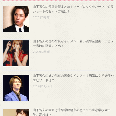
山下智久の髪型最新まとめ！ツーブロックやパーマ、短髪
ショートのセット方法は？
2020年3月8日
山下智久の昔の写真がイケメン！若い頃や全盛期、デビュ
ー当時の画像まとめ！
2020年3月8日
山下智久の妹の現在の画像やインスタ！病気は？兄妹仲や
エピソードは？
2019年11月4日
山下智久の実家は千葉県船橋市のどこ？出身小学校や中
学、高校は？