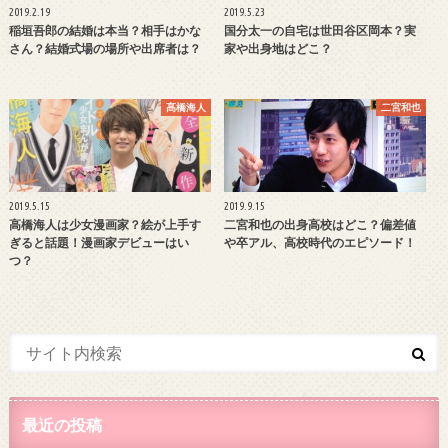
2019.2.19
2019.5.23
稲垣吾郎の結婚は本当？相手はかな
国分太一の自宅は世田谷区岡本？実
さん？結婚式場の場所や出席者は？
家や出身地はどこ？
髙橋海人
二宮和也
2019.5.15
2019.9.15
高橋海人は少女漫画家？絵が上手す
二宮和也の出身高校はどこ？偏差値
ぎると話題！漫画家デビューはい
や卒アル、高校時代のエピソード！
つ？
最近の投稿