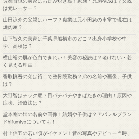
長瀬智也の実家はお好み焼き屋！家族・兄弟構成は？父親
は元レーサー？
山田涼介の父親はハーフ？職業は元小田急の車掌で現在は
焼肉屋？
山下智久の実家は千葉県船橋市のどこ？出身小学校や中
学、高校は？
横山裕の肌が色白できれい！美容の秘訣は？老けない・若
く見える理由！
香取慎吾の弟は裕二で整骨院勤務？弟の名前や画像、子供
は？
大野智はチック症？目パチパチやまばたきの理由！原因や
症状、治療法は？
堂本剛の姉の名前や画像！結婚や子供は？アパレルブラン
ドhifumiyoについても！
村上信五の若い頃がイケメン！昔の写真やデビュー当時、