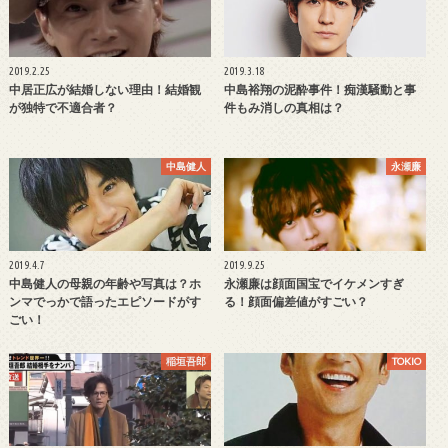
2019.2.25
2019.3.18
中居正広が結婚しない理由！結婚観
中島裕翔の泥酔事件！痴漢騒動と事
が独特で不適合者？
件もみ消しの真相は？
中島健人
永瀬廉
2019.4.7
2019.9.25
中島健人の母親の年齢や写真は？ホ
永瀬廉は顔面国宝でイケメンすぎ
ンマでっかで語ったエピソードがす
る！顔面偏差値がすごい？
ごい！
稲垣吾郎
TOKIO