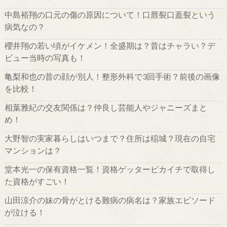
中島裕翔の口元の傷の原因について！口唇裂口蓋裂という
病気なの？
櫻井翔の若い頃がイケメン！全盛期は？昔はチャラい？デ
ビュー当時の写真も！
亀梨和也の昔の顔が別人！整形外科で3回手術？前後の画像
を比較！
相葉雅紀の交友関係は？仲良し芸能人やジャニーズまと
め！
大野智の実家暮らしはいつまで？住所は稲城？現在の自宅
マンションは？
堂本光一の保有資格一覧！資格ゲッターピカイチで取得し
た資格がすごい！
山田涼介の妹の骨がとける難病の病名は？家族エピソード
が泣ける！