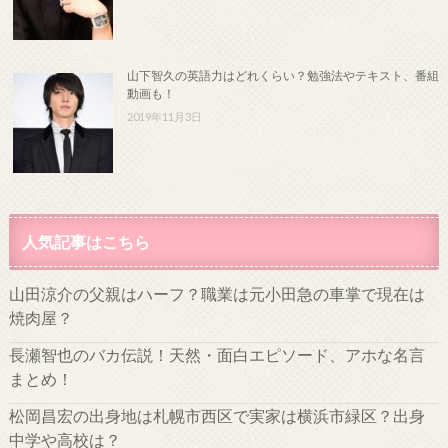
山下智久の英語力はどれくらい？勉強法やテキスト、番組
動画も！
2019年11月3日
人気記事はこちら
山田涼介の父親はハーフ？職業は元小田急の車掌で現在は
焼肉屋？
長瀬智也のバカ伝説！天然・面白エピソード、アホな名言
まとめ！
松岡昌宏の出身地は札幌市西区で実家は横浜市緑区？出身
中学や高校は？