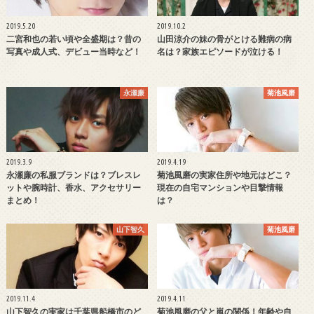
2019.5.20
2019.10.2
二宮和也の若い頃や全盛期は？昔の
山田涼介の妹の骨がとける難病の病
写真や成人式、デビュー当時など！
名は？家族エピソードが泣ける！
永瀬廉
菊池風磨
2019.3.9
2019.4.19
永瀬廉の私服ブランドは？ブレスレ
菊池風磨の実家住所や地元はどこ？
ットや腕時計、香水、アクセサリー
現在の自宅マンションや目撃情報
まとめ！
は？
山下智久
菊池風磨
2019.11.4
2019.4.11
山下智久の実家は千葉県船橋市のど
菊池風磨の父と嵐の関係！年齢や自