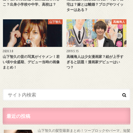
こ？出身小学校や中学、高校は？
宅は？嫁とは離婚？ブログやツイッ
ターはある？
山下智久
髙橋海人
2020.3.8
2019.5.15
山下智久の昔の写真がイケメン！若
高橋海人は少女漫画家？絵が上手す
い頃や全盛期、デビュー当時の画像
ぎると話題！漫画家デビューはい
まとめ！
つ？
最近の投稿
山下智久の髪型最新まとめ！ツーブロックやパーマ、短髪