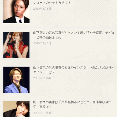
ショートのセット方法は？
2020年3月8日
山下智久の昔の写真がイケメン！若い頃や全盛期、デビュ
ー当時の画像まとめ！
2020年3月8日
山下智久の妹の現在の画像やインスタ！病気は？兄妹仲や
エピソードは？
2019年11月4日
山下智久の実家は千葉県船橋市のどこ？出身小学校や中
学、高校は？
2019年11月4日