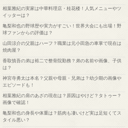
相葉雅紀の実家は中華料理店・桂花楼！人気メニューやツ
イッターは？
亀梨和也の野球歴や実力がすごい！世界大会にも出場！野
球ファンからの評価は？
山田涼介の父親はハーフ？職業は元小田急の車掌で現在は
焼肉屋？
香取慎吾の弟は裕二で整骨院勤務？弟の名前や画像、子供
は？
神宮寺勇太は本名？父親や母親・兄弟は？幼少期の画像や
エピソードも！
相葉雅紀の肩のあざの現在は？原因はやけど？タトゥー？
画像で確認！
亀梨和也の身長や体重は？筋肉も凄いけど実は足短くてス
タイル悪い？