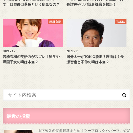
て！口唇裂口蓋裂という病気なの？
長詐称やサバ読み疑惑を検証！
岩橋玄樹
TOKIO
2019.5.15
2019.5.21
岩橋玄樹の英語力がスゴい！留学や
国分太一がTOKIO脱退？理由は？長
帰国子女の噂は本当？
瀬智也と不仲の噂は本当？
最近の投稿
山下智久の髪型最新まとめ！ツーブロックやパーマ、短髪