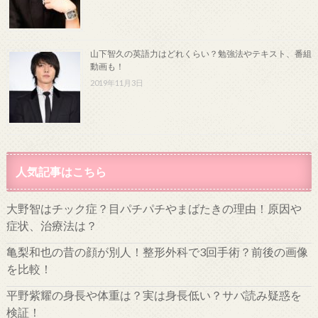
山下智久の英語力はどれくらい？勉強法やテキスト、番組
動画も！
2019年11月3日
人気記事はこちら
大野智はチック症？目パチパチやまばたきの理由！原因や
症状、治療法は？
亀梨和也の昔の顔が別人！整形外科で3回手術？前後の画像
を比較！
平野紫耀の身長や体重は？実は身長低い？サバ読み疑惑を
検証！