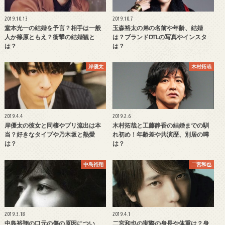
2019.10.13
2019.10.7
堂本光一の結婚を予言？相手は一般
玉森裕太の弟の名前や年齢、結婚
人か篠原ともえ？衝撃の結婚観と
は？ブランドDTLの写真やインスタ
は？
は？
岸優太
木村拓哉
2019.4.4
2019.2.6
岸優太の彼女と同棲やプリ流出は本
木村拓哉と工藤静香の結婚までの馴
当？好きなタイプや乃木坂と熱愛
れ初め！年齢差や共演歴、別居の噂
は？
は？
中島裕翔
二宮和也
2019.3.18
2019.4.1
中島裕翔の口元の傷の原因につい
二宮和也の実際の身長や体重は？身