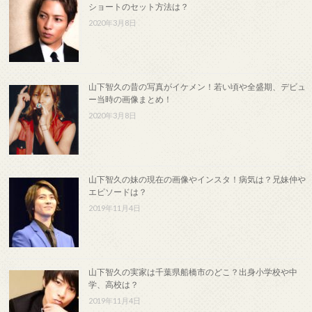
ショートのセット方法は？
2020年3月8日
山下智久の昔の写真がイケメン！若い頃や全盛期、デビュ
ー当時の画像まとめ！
2020年3月8日
山下智久の妹の現在の画像やインスタ！病気は？兄妹仲や
エピソードは？
2019年11月4日
山下智久の実家は千葉県船橋市のどこ？出身小学校や中
学、高校は？
2019年11月4日