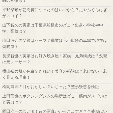
時の画像も！
平野柴耀が筋肉質になったのはいつから？足やふくらはぎ
がスゴイ？
山下智久の実家は千葉県船橋市のどこ？出身小学校や中
学、高校は？
山田涼介の父親はハーフ？職業は元小田急の車掌で現在は
焼肉屋？
長瀬智也の実家はお好み焼き屋！家族・兄弟構成は？父親
は元レーサー？
横山裕の肌が色白できれい！美容の秘訣は？老けない・若
く見える理由！
松岡昌宏の目がおかしい？いじった？整形疑惑を検証！
上田竜也のボクシングジムの場所はどこ！筋肉がスゴいけ
ど実力は？
岡田准一の若い頃！昔の写真がかっこよすぎ？全盛期はい