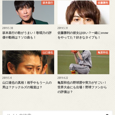
坂本昌行
佐藤勝利
2019.5.30
2019.5.31
坂本昌行の歌がうまい！歌唱力の評
佐藤勝利の彼女はゆい？一緒にsnow
価や動画は？ソロ曲も！
をやってた？好きなタイプも！
山口達也
亀梨和也
2019.5.4
2019.4.22
山口達也の真相！相手やもう一人の
亀梨和也の野球歴や実力がすごい！
男は？ナックルズの報道は？
世界大会にも出場！野球ファンから
の評価は？