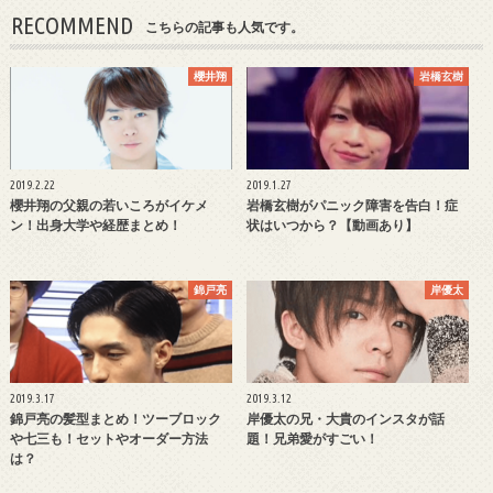
RECOMMEND
こちらの記事も人気です。
櫻井翔
岩橋玄樹
2019.2.22
2019.1.27
櫻井翔の父親の若いころがイケメ
岩橋玄樹がパニック障害を告白！症
ン！出身大学や経歴まとめ！
状はいつから？【動画あり】
錦戸亮
岸優太
2019.3.17
2019.3.12
錦戸亮の髪型まとめ！ツーブロック
岸優太の兄・大貴のインスタが話
や七三も！セットやオーダー方法
題！兄弟愛がすごい！
は？