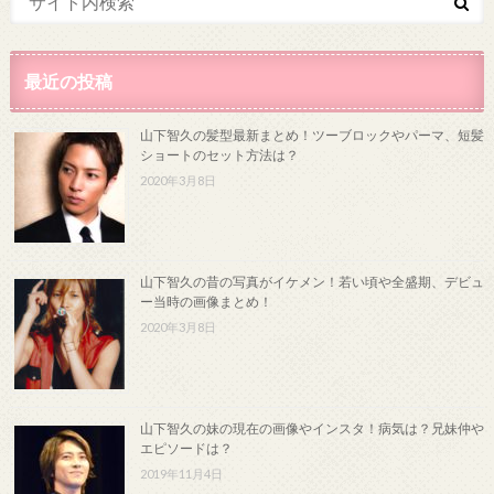
最近の投稿
山下智久の髪型最新まとめ！ツーブロックやパーマ、短髪
ショートのセット方法は？
2020年3月8日
山下智久の昔の写真がイケメン！若い頃や全盛期、デビュ
ー当時の画像まとめ！
2020年3月8日
山下智久の妹の現在の画像やインスタ！病気は？兄妹仲や
エピソードは？
2019年11月4日