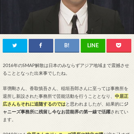
2016年のSMAP解散は日本のみならずアジア地域まで震撼させ
ることとなった出来事でしたね。
草彅剛さん、香取慎吾さん、稲垣吾郎さんに至っては事務所を
退所し新設された事務所で芸能活動を行うこととなり、
中居正
広さんもそれに追随するのでは
と思われましたが、結果的に
ジ
ャニーズ事務所に残留し今なお芸能界の第一線で活躍
されてい
ます。