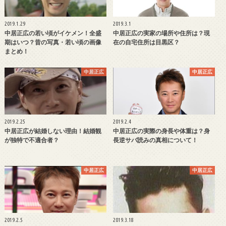
2019.1.29
2019.3.1
中居正広の若い頃がイケメン！全盛
中居正広の実家の場所や住所は？現
期はいつ？昔の写真・若い頃の画像
在の自宅住所は目黒区？
まとめ！
中居正広
中居正広
2019.2.25
2019.2.4
中居正広が結婚しない理由！結婚観
中居正広の実際の身長や体重は？身
が独特で不適合者？
長逆サバ読みの真相について！
中居正広
中居正広
2019.2.5
2019.3.18