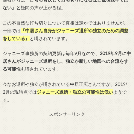
ない』と
疑問の声が上がる程。
この不自然な打ち切りについて真相は定かではありませんが、
一部では
『中居さん自身がジャニーズ退所や独立のための調整
をしている』
と噂されています。
ジャニーズ事務所の契約更新は毎年9月なので、
2019年9月に中
居さんがジャニーズ退所をし、独立か新しい地図への合流をす
る可能性
も噂されています。
今なお退所や独立が噂されている中居正広さんですが、2019年
2月の現時点では
ジャニーズ
退所・独立の可能性は低い
ようで
す。
スポンサーリンク