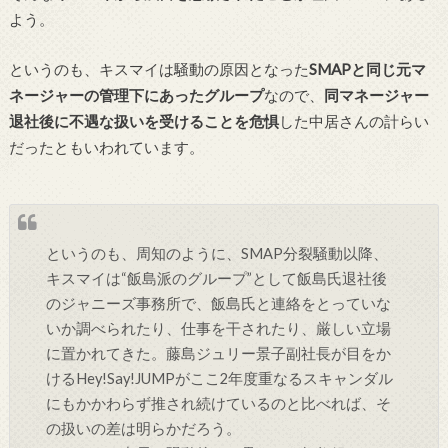
よう。
というのも、キスマイは騒動の原因となった
SMAPと同じ元マ
ネージャーの管理下にあったグループ
なので、
同マネージャー
退社後に不遇な扱いを受けることを危惧
した中居さんの計らい
だったともいわれています。
というのも、周知のように、SMAP分裂騒動以降、
キスマイは“飯島派のグループ”として飯島氏退社後
のジャニーズ事務所で、飯島氏と連絡をとっていな
いか調べられたり、仕事を干されたり、厳しい立場
に置かれてきた。藤島ジュリー景子副社長が目をか
けるHey!Say!JUMPがここ2年度重なるスキャンダル
にもかかわらず推され続けているのと比べれば、そ
の扱いの差は明らかだろう。