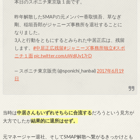
本日のスポニチ東京版１面です。
昨年解散したSMAPの元メンバー香取慎吾、草なぎ
剛、稲垣吾郎がジャニーズ事務所を退社することに
なりました。
3人と行動をともにするとみられた中居正広は、残留
します。
#中居正広残留
#ジャニーズ事務所独立
#スポ
ニチ１面
pic.twitter.com/uWdjUv17rD
— スポニチ東京販売 (@sponichi_hanbai)
2017年6月19
日
当時は
中居さんもいずれそちらに合流する
だろうという見方が
大方でしたが
結果的に退所はせず。
元マネージャー退社、そしてSMAP解散へ繋がるきっかけとも