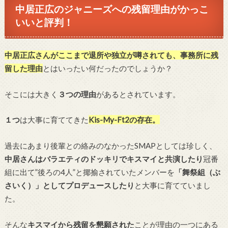
中居正広のジャニーズへの残留理由がかっこ
いいと評判！
中居正広さんがここまで退所や独立が噂されても、事務所に残
留した理由
とはいったい何だったのでしょうか？
そこには大きく
３つの理由
があるとされています。
１つ
は大事に育ててきた
Kis-My-Ft2の存在。
過去にあまり後輩との絡みのなかったSMAPとしては珍しく、
中居さんはバラエティのドッキリでキスマイと共演したり
冠番
組に出て”後ろの4人”と揶揄されていたメンバーを
「舞祭組（ぶ
さいく）」としてプロデュースしたり
と大事に育てていまし
た。
そんな
キスマイから残留を懇願された
ことが理由の一つにある