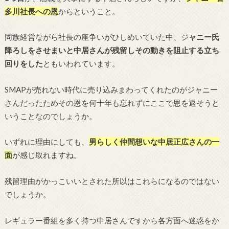
多川社長への恩
からということ。
同族経営ながら社長の座争いがひしめいていた中、ジ
ャニー氏
降ろしをさせまいと中居さんが残留しその動きを阻止する立ち
回りをした
ともいわれています。
SMAPが売れない時代に売り込みまわってくれたのがジャニー
さんだったためその恩を何十年も忘れずにここで恩を返そうと
いうことなのでしょうか。
いずれに理由にしても、
男らしく仲間想いな中居正広さんの一
面
が感じ取れますね。
残留理由がかっこいいとされた所以はこれらになるのではない
でしょうか。
レギュラー番組を多く持つ中居さんですから各方面へ迷惑をか