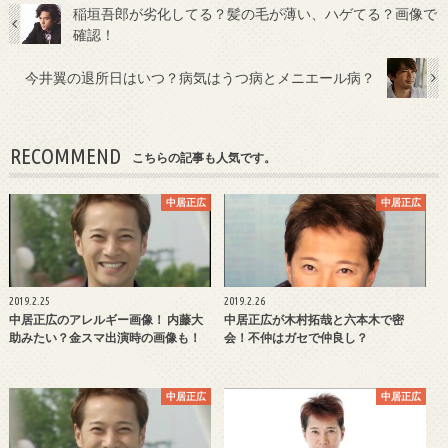
稲垣吾郎が劣化してる？髪の毛が薄い、ハゲてる？画像で
確認！
今井翼の退所日はいつ？病気はうつ病とメニエール病？
RECOMMEND
こちらの記事も人気です。
中居正広
中居正広
2019.2.25
2019.2.26
中居正広のアレルギー画像！ 内藤大
中居正広が木村拓哉と六本木で密
助みたい？金スマ出演時の画像も！
会！不仲はガセで仲良し？
中居正広
中居正広