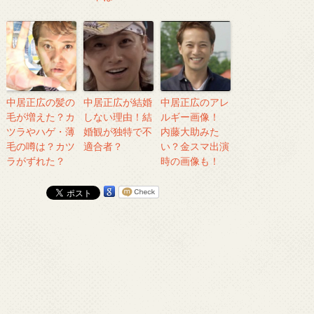
中居正広の髪の
中居正広が結婚
中居正広のアレ
毛が増えた？カ
しない理由！結
ルギー画像！
ツラやハゲ・薄
婚観が独特で不
内藤大助みた
毛の噂は？カツ
適合者？
い？金スマ出演
ラがずれた？
時の画像も！