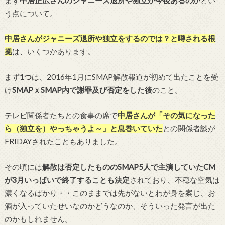
う点について。
中居さんがジャニーズ退所や独立をするのでは？と噂される根
拠
は、いくつかあります。
まず
1つ
は、2016年1月にSMAP解散報道が初めて出たことを受
け
SMAPｘSMAP内で謝罪及び否定をした後
のこと。
テレビ関係者たちとの食事の席で
中居さんが「その気になった
ら（独立を）やっちゃうよ～」と息巻いていた
との関係者談が
FRIDAYされたこともありました。
その頃には
解散は否定したもののSMAP5人で主演していたCM
が3月いっぱいで終了することも決定
されており、不穏な空気は
濃くなるばかり・・このままでは先がないとわが身を案じ、お
酒が入っていたせいなのかどうなのか、そういった発言が出た
のかもしれません。