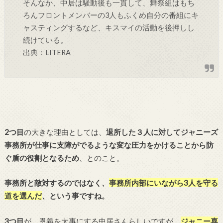
そんなか、中居は騒動後も一貫して、舞祭組はもち
ろんフロントメンバーの3人もふくめ自分の番組にキ
ャスティングするなど、キスマイの活動を後押しし
続けている。
出典：LITERA
2つ目
の大きな理由としては、
退所した３人に対してジャニーズ
事務所が仕事に支障がでるような変な圧力をかけることから防
ぐ盾の役割となるため
、とのこと。
事務所と敵対するのではなく、
事務所内部にいながら3人を守る
道を選んだ
、という事ですね。
3つ目
が、恩義を大事にする中居さんらしいですが、
ジャニー喜