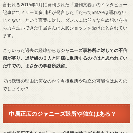
言われる2015年1月に発刊された「週刊文春」のインタビュー
記事にてメリー喜多川氏が発言した「だってSMAPは踊れない
じゃない」という言葉に対し、ダンスには並々ならぬ想いを持
ち力を注いできた中居さんは大変ショックを受けたとされてい
ます。
こういった過去の経緯からも
ジャニーズ事務所に対しての不信
感が募り、退所組の３人と同様に退所するのではと思われてい
た中での、まさかの事務所残留。
では残留の理由は何なのか？今後退所や独立の可能性はあるの
でしょうか？
中居正広のジャニーズ退所や独立はある？
まず
中居正広さんのジャニーズ退所や独立が今後あるのか
とい