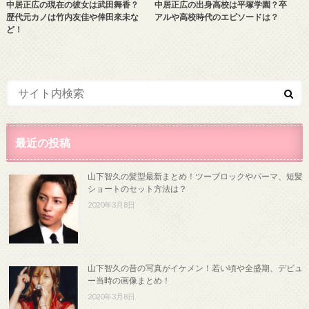
中居正広の現在の彼女は武田舞香？
中居正広の出身高校は平塚学園？卒
歴代元カノは竹内友佳や倖田來未な
アルや高校時代のエピソードは？
ど！
最近の投稿
山下智久の髪型最新まとめ！ツーブロックやパーマ、短髪
ショートのセット方法は？
2020年3月8日
山下智久の昔の写真がイケメン！若い頃や全盛期、デビュ
ー当時の画像まとめ！
2020年3月8日