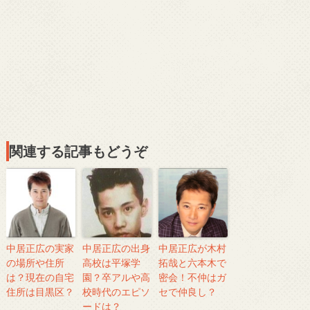
関連する記事もどうぞ
中居正広の実家
中居正広の出身
中居正広が木村
の場所や住所
高校は平塚学
拓哉と六本木で
は？現在の自宅
園？卒アルや高
密会！不仲はガ
住所は目黒区？
校時代のエピソ
セで仲良し？
ードは？