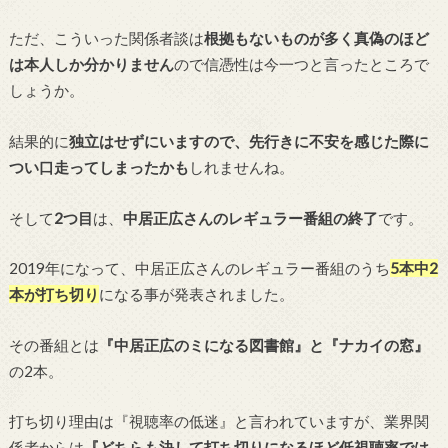
ただ、こういった関係者談は
根拠もないものが多く真偽のほど
は本人しか分かりません
ので信憑性は今一つと言ったところで
しょうか。
結果的に
独立はせずにいますので、先行きに不安を感じた際に
つい口走ってしまったかも
しれませんね。
そして
2つ目
は、
中居正広さんのレギュラー番組の終了
です。
2019年になって、中居正広さんのレギュラー番組のうち
5本中2
本が打ち切り
になる事が発表されました。
その番組とは
『中居正広のミになる図書館』と『ナカイの窓』
の2本。
打ち切り理由は『視聴率の低迷』と言われていますが、業界関
係者からは
『どちらも決して打ち切りになるほど低視聴率では