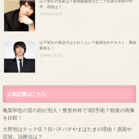
山下智久の実家は千葉県船橋市のどこ？出身小学校や中
学、高校は？
2019年11月4日
山下智久の英語力はどれくらい？勉強法やテキスト、番組
動画も！
2019年11月3日
人気記事はこちら
亀梨和也の昔の顔が別人！整形外科で3回手術？前後の画像
を比較！
大野智はチック症？目パチパチやまばたきの理由！原因や
症状、治療法は？