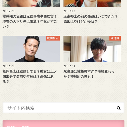
2019.2.20
2019.10.2
櫻井翔の父親は元総務省事務次官！
玉森裕太の顔の傷跡はいつできた？
現在の天下り先は電通？年収がすご
原因はやけどか怪我？
い？
松岡昌宏
永瀬廉
2019.5.20
2019.5.11
松岡昌宏は結婚してる？彼女は上ノ
永瀬廉は性格悪すぎ？性格変わっ
国出身で名前や年齢は？画像はあ
た？神対応の噂も！
る？