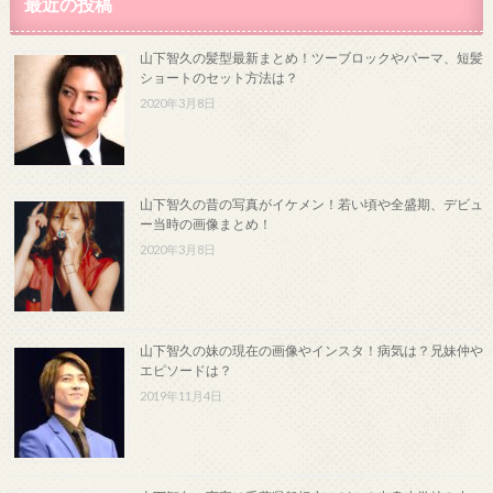
最近の投稿
山下智久の髪型最新まとめ！ツーブロックやパーマ、短髪
ショートのセット方法は？
2020年3月8日
山下智久の昔の写真がイケメン！若い頃や全盛期、デビュ
ー当時の画像まとめ！
2020年3月8日
山下智久の妹の現在の画像やインスタ！病気は？兄妹仲や
エピソードは？
2019年11月4日