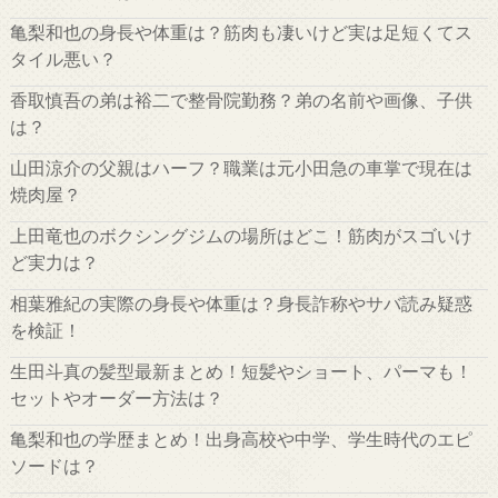
亀梨和也の身長や体重は？筋肉も凄いけど実は足短くてス
タイル悪い？
香取慎吾の弟は裕二で整骨院勤務？弟の名前や画像、子供
は？
山田涼介の父親はハーフ？職業は元小田急の車掌で現在は
焼肉屋？
上田竜也のボクシングジムの場所はどこ！筋肉がスゴいけ
ど実力は？
相葉雅紀の実際の身長や体重は？身長詐称やサバ読み疑惑
を検証！
生田斗真の髪型最新まとめ！短髪やショート、パーマも！
セットやオーダー方法は？
亀梨和也の学歴まとめ！出身高校や中学、学生時代のエピ
ソードは？