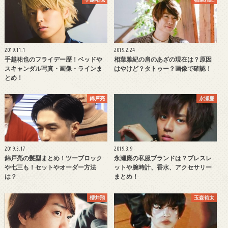
2019.11.1
2019.2.24
手越祐也のフライデー歴！ベッドや
相葉雅紀の肩のあざの現在は？原因
スキャンダル写真・画像・ラインま
はやけど？タトゥー？画像で確認！
とめ！
錦戸亮
永瀬廉
2019.3.17
2019.3.9
錦戸亮の髪型まとめ！ツーブロック
永瀬廉の私服ブランドは？ブレスレ
や七三も！セットやオーダー方法
ットや腕時計、香水、アクセサリー
は？
まとめ！
櫻井翔
玉森裕太