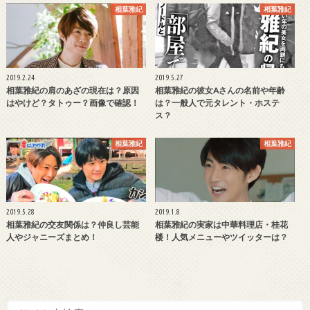
相葉雅紀
相葉雅紀
2019.2.24
2019.5.27
相葉雅紀の肩のあざの現在は？原因
相葉雅紀の彼女Aさんの名前や年齢
はやけど？タトゥー？画像で確認！
は？一般人で元タレント・ホステ
ス？
相葉雅紀
相葉雅紀
2019.5.28
2019.1.8
相葉雅紀の交友関係は？仲良し芸能
相葉雅紀の実家は中華料理店・桂花
人やジャニーズまとめ！
楼！人気メニューやツイッターは？