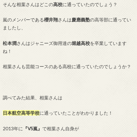
そんな相葉さんはどこの
高校
に通っていたのでしょう？
嵐のメンバーである
櫻井翔
さんは
慶應義塾
の高等部に通ってい
ましたし、
松本潤
さんはジャニーズ御用達の
堀越高校
を卒業しています
ね！
相葉さんも芸能コースのある高校に通っていたのでしょうか？
調べてみた結果、相葉さんは
日本航空高等学校
に通っていたことがわかりました！
2013年に
『VS嵐』
で相葉さん自身が