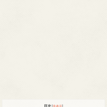
目次
[
非表示
]