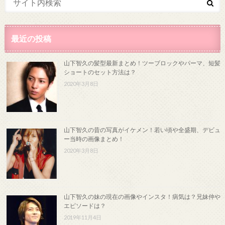
最近の投稿
山下智久の髪型最新まとめ！ツーブロックやパーマ、短髪
ショートのセット方法は？
2020年3月8日
山下智久の昔の写真がイケメン！若い頃や全盛期、デビュ
ー当時の画像まとめ！
2020年3月8日
山下智久の妹の現在の画像やインスタ！病気は？兄妹仲や
エピソードは？
2019年11月4日