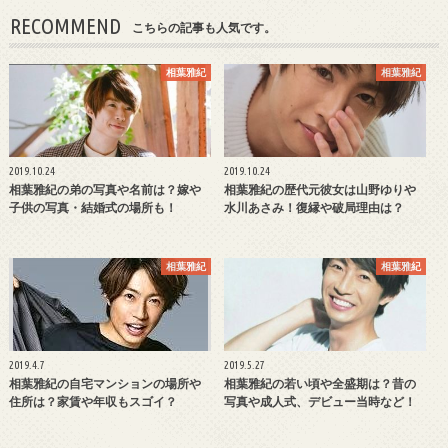
RECOMMEND
こちらの記事も人気です。
相葉雅紀
相葉雅紀
2019.10.24
2019.10.24
相葉雅紀の弟の写真や名前は？嫁や
相葉雅紀の歴代元彼女は山野ゆりや
子供の写真・結婚式の場所も！
水川あさみ！復縁や破局理由は？
相葉雅紀
相葉雅紀
2019.4.7
2019.5.27
相葉雅紀の自宅マンションの場所や
相葉雅紀の若い頃や全盛期は？昔の
住所は？家賃や年収もスゴイ？
写真や成人式、デビュー当時など！