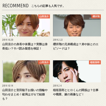
RECOMMEND
こちらの記事も人気です。
山田涼介
櫻井翔
2019.10.20
2019.2.22
山田涼介の身長や体重は？実際は身
櫻井翔の兄弟構成は？弟や妹とのエ
長低い？サバ読み疑惑を検証！
ピソードは？
山田涼介
稲垣吾郎
2019.10.14
2019.2.4
山田涼介と宮田聡子お揃いの指輪や
稲垣吾郎とヒロくんの関係は？仕事
匂わせまとめ！破局はガセで結婚
や職業、嫁の画像など！
も？