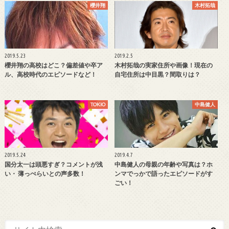
櫻井翔
木村拓哉
2019.5.23
2019.2.5
櫻井翔の高校はどこ？偏差値や卒ア
木村拓哉の実家住所や画像！現在の
ル、高校時代のエピソードなど！
自宅住所は中目黒？間取りは？
TOKIO
中島健人
2019.5.24
2019.4.7
国分太一は頭悪すぎ？コメントが浅
中島健人の母親の年齢や写真は？ホ
い・ 薄っぺらいとの声多数！
ンマでっかで語ったエピソードがす
ごい！