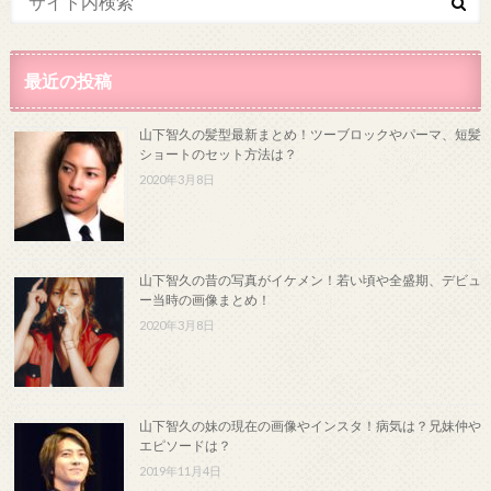
最近の投稿
山下智久の髪型最新まとめ！ツーブロックやパーマ、短髪
ショートのセット方法は？
2020年3月8日
山下智久の昔の写真がイケメン！若い頃や全盛期、デビュ
ー当時の画像まとめ！
2020年3月8日
山下智久の妹の現在の画像やインスタ！病気は？兄妹仲や
エピソードは？
2019年11月4日