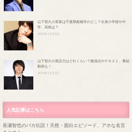
山下智久の実家は千葉県船橋市のどこ？出身小学校や中
学、高校は？
2019年11月4日
山下智久の英語力はどれくらい？勉強法やテキスト、番組
動画も！
2019年11月3日
人気記事はこちら
長瀬智也のバカ伝説！天然・面白エピソード、アホな名言