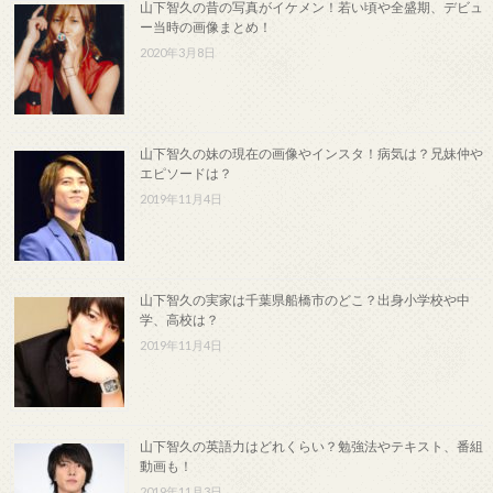
山下智久の昔の写真がイケメン！若い頃や全盛期、デビュ
ー当時の画像まとめ！
2020年3月8日
山下智久の妹の現在の画像やインスタ！病気は？兄妹仲や
エピソードは？
2019年11月4日
山下智久の実家は千葉県船橋市のどこ？出身小学校や中
学、高校は？
2019年11月4日
山下智久の英語力はどれくらい？勉強法やテキスト、番組
動画も！
2019年11月3日