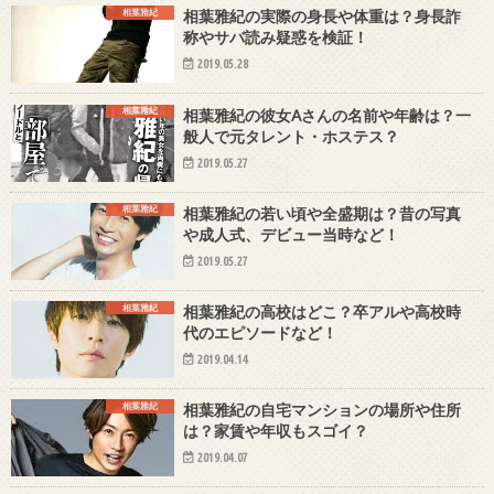
相葉雅紀
相葉雅紀の実際の身長や体重は？身長詐
称やサバ読み疑惑を検証！
2019.05.28
相葉雅紀
相葉雅紀の彼女Aさんの名前や年齢は？一
般人で元タレント・ホステス？
2019.05.27
相葉雅紀
相葉雅紀の若い頃や全盛期は？昔の写真
や成人式、デビュー当時など！
2019.05.27
相葉雅紀
相葉雅紀の高校はどこ？卒アルや高校時
代のエピソードなど！
2019.04.14
相葉雅紀
相葉雅紀の自宅マンションの場所や住所
は？家賃や年収もスゴイ？
2019.04.07