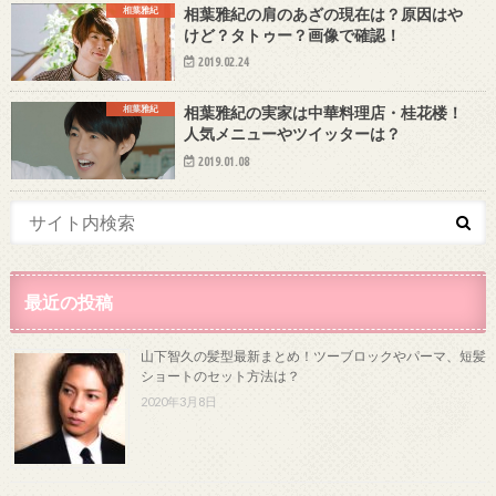
相葉雅紀
相葉雅紀の肩のあざの現在は？原因はや
けど？タトゥー？画像で確認！
2019.02.24
相葉雅紀
相葉雅紀の実家は中華料理店・桂花楼！
人気メニューやツイッターは？
2019.01.08
最近の投稿
山下智久の髪型最新まとめ！ツーブロックやパーマ、短髪
ショートのセット方法は？
2020年3月8日