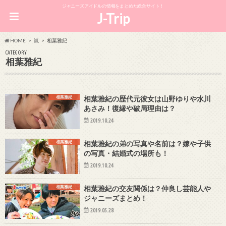
ジャニーズアイドルの情報をまとめた総合サイト！
J-Trip
HOME
嵐
相葉雅紀
CATEGORY
相葉雅紀
相葉雅紀
相葉雅紀の歴代元彼女は山野ゆりや水川
あさみ！復縁や破局理由は？
2019.10.24
相葉雅紀
相葉雅紀の弟の写真や名前は？嫁や子供
の写真・結婚式の場所も！
2019.10.24
相葉雅紀
相葉雅紀の交友関係は？仲良し芸能人や
ジャニーズまとめ！
2019.05.28