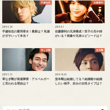
手越祐也
佐藤勝利
2019.5.30
2019.4.1
手越祐也の愛用香水！最新は？ 私服
佐藤勝利の兄弟構成！双子の兄や姉
がダサいって本当？
がいる？画像や兄弟エピソードは？
草なぎ剛
堂本剛
2019.1.15
2019.10.20
草なぎ剛が発達障害・アスペルガー
堂本剛は結婚してる？結婚観や結婚
と言われる理由は？
したい相手、好みの女性タイプは？