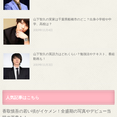
山下智久の実家は千葉県船橋市のどこ？出身小学校や中
学、高校は？
2019年11月4日
山下智久の英語力はどれくらい？勉強法やテキスト、番組
動画も！
2019年11月3日
人気記事はこちら
香取慎吾の若い頃がイケメン！全盛期の写真やデビュー当