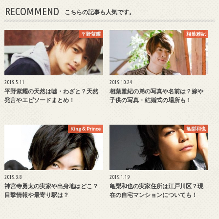
RECOMMEND
こちらの記事も人気です。
平野紫耀
相葉雅紀
2019.5.11
2019.10.24
平野紫耀の天然は嘘・わざと？天然
相葉雅紀の弟の写真や名前は？嫁や
発言やエピソードまとめ！
子供の写真・結婚式の場所も！
King & Prince
亀梨和也
2019.3.8
2019.1.19
神宮寺勇太の実家や出身地はどこ？
亀梨和也の実家住所は江戸川区？現
目撃情報や最寄り駅は？
在の自宅マンションについても！