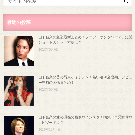
最近の投稿
山下智久の髪型最新まとめ！ツーブロックやパーマ、短髪
ショートのセット方法は？
2020年3月8日
山下智久の昔の写真がイケメン！若い頃や全盛期、デビュ
ー当時の画像まとめ！
2020年3月8日
山下智久の妹の現在の画像やインスタ！病気は？兄妹仲や
エピソードは？
2019年11月4日