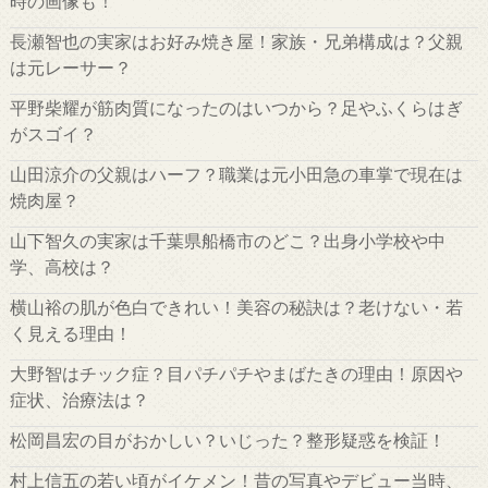
時の画像も！
長瀬智也の実家はお好み焼き屋！家族・兄弟構成は？父親
は元レーサー？
平野柴耀が筋肉質になったのはいつから？足やふくらはぎ
がスゴイ？
山田涼介の父親はハーフ？職業は元小田急の車掌で現在は
焼肉屋？
山下智久の実家は千葉県船橋市のどこ？出身小学校や中
学、高校は？
横山裕の肌が色白できれい！美容の秘訣は？老けない・若
く見える理由！
大野智はチック症？目パチパチやまばたきの理由！原因や
症状、治療法は？
松岡昌宏の目がおかしい？いじった？整形疑惑を検証！
村上信五の若い頃がイケメン！昔の写真やデビュー当時、