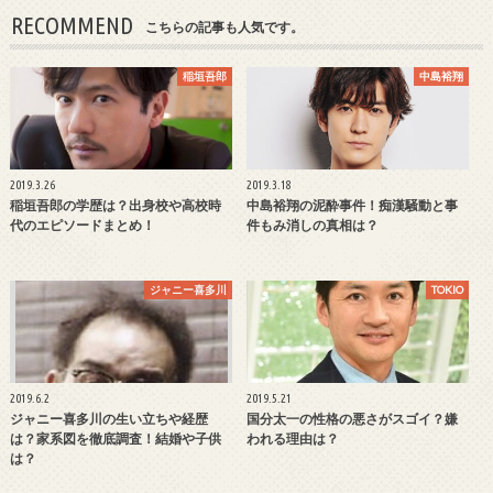
RECOMMEND
こちらの記事も人気です。
稲垣吾郎
中島裕翔
2019.3.26
2019.3.18
稲垣吾郎の学歴は？出身校や高校時
中島裕翔の泥酔事件！痴漢騒動と事
代のエピソードまとめ！
件もみ消しの真相は？
ジャニー喜多川
TOKIO
2019.6.2
2019.5.21
ジャニー喜多川の生い立ちや経歴
国分太一の性格の悪さがスゴイ？嫌
は？家系図を徹底調査！結婚や子供
われる理由は？
は？