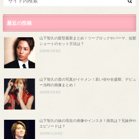
最近の投稿
山下智久の髪型最新まとめ！ツーブロックやパーマ、短髪
ショートのセット方法は？
2020年3月8日
山下智久の昔の写真がイケメン！若い頃や全盛期、デビュ
ー当時の画像まとめ！
2020年3月8日
山下智久の妹の現在の画像やインスタ！病気は？兄妹仲や
エピソードは？
2019年11月4日