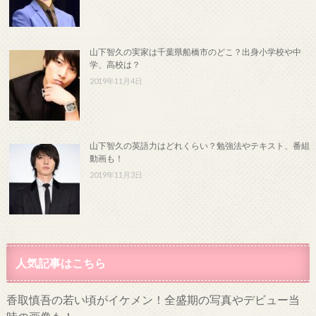
山下智久の実家は千葉県船橋市のどこ？出身小学校や中
学、高校は？
2019年11月4日
山下智久の英語力はどれくらい？勉強法やテキスト、番組
動画も！
2019年11月3日
人気記事はこちら
香取慎吾の若い頃がイケメン！全盛期の写真やデビュー当