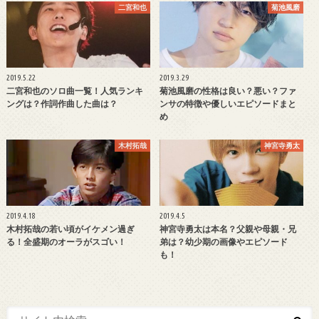
二宮和也
菊池風磨
2019.5.22
2019.3.29
二宮和也のソロ曲一覧！人気ランキ
菊池風磨の性格は良い？悪い？ファ
ングは？作詞作曲した曲は？
ンサの特徴や優しいエピソードまと
め
木村拓哉
神宮寺勇太
2019.4.18
2019.4.5
木村拓哉の若い頃がイケメン過ぎ
神宮寺勇太は本名？父親や母親・兄
る！全盛期のオーラがスゴい！
弟は？幼少期の画像やエピソード
も！