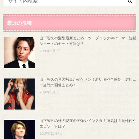
最近の投稿
山下智久の髪型最新まとめ！ツーブロックやパーマ、短髪
ショートのセット方法は？
2020年3月8日
山下智久の昔の写真がイケメン！若い頃や全盛期、デビュ
ー当時の画像まとめ！
2020年3月8日
山下智久の妹の現在の画像やインスタ！病気は？兄妹仲や
エピソードは？
2019年11月4日