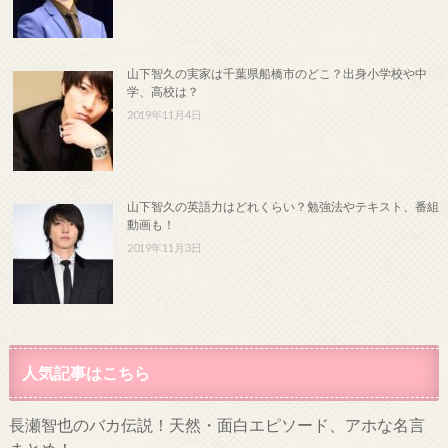
山下智久の実家は千葉県船橋市のどこ？出身小学校や中
学、高校は？
2019年11月4日
山下智久の英語力はどれくらい？勉強法やテキスト、番組
動画も！
2019年11月3日
人気記事はこちら
長瀬智也のバカ伝説！天然・面白エピソード、アホな名言