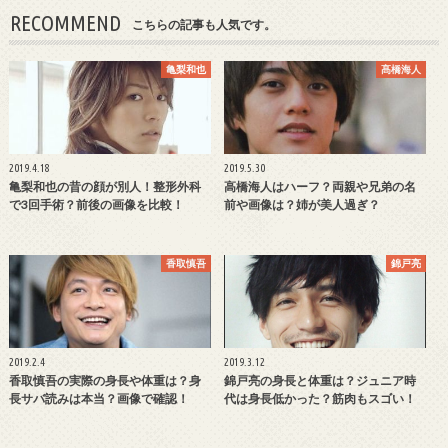
RECOMMEND
こちらの記事も人気です。
亀梨和也
髙橋海人
2019.4.18
2019.5.30
亀梨和也の昔の顔が別人！整形外科
高橋海人はハーフ？両親や兄弟の名
で3回手術？前後の画像を比較！
前や画像は？姉が美人過ぎ？
香取慎吾
錦戸亮
2019.2.4
2019.3.12
香取慎吾の実際の身長や体重は？身
錦戸亮の身長と体重は？ジュニア時
長サバ読みは本当？画像で確認！
代は身長低かった？筋肉もスゴい！