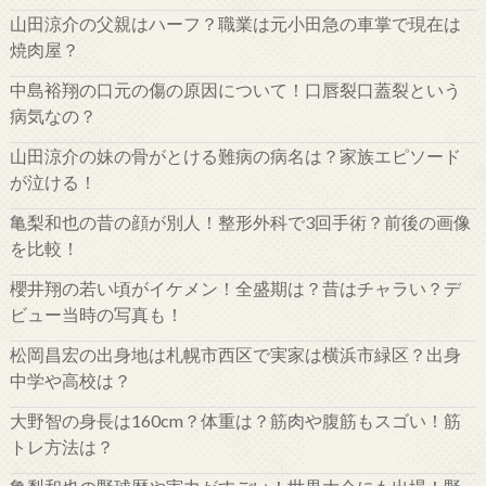
山田涼介の父親はハーフ？職業は元小田急の車掌で現在は
焼肉屋？
中島裕翔の口元の傷の原因について！口唇裂口蓋裂という
病気なの？
山田涼介の妹の骨がとける難病の病名は？家族エピソード
が泣ける！
亀梨和也の昔の顔が別人！整形外科で3回手術？前後の画像
を比較！
櫻井翔の若い頃がイケメン！全盛期は？昔はチャラい？デ
ビュー当時の写真も！
松岡昌宏の出身地は札幌市西区で実家は横浜市緑区？出身
中学や高校は？
大野智の身長は160cm？体重は？筋肉や腹筋もスゴい！筋
トレ方法は？