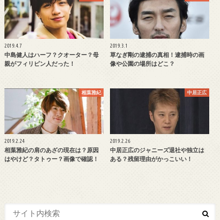
2019.4.7
2019.3.1
中島健人はハーフ？クオーター？母
草なぎ剛の逮捕の真相！逮捕時の画
親がフィリピン人だった！
像や公園の場所はどこ？
相葉雅紀
中居正広
2019.2.24
2019.2.26
相葉雅紀の肩のあざの現在は？原因
中居正広のジャニーズ退社や独立は
はやけど？タトゥー？画像で確認！
ある？残留理由がかっこいい！