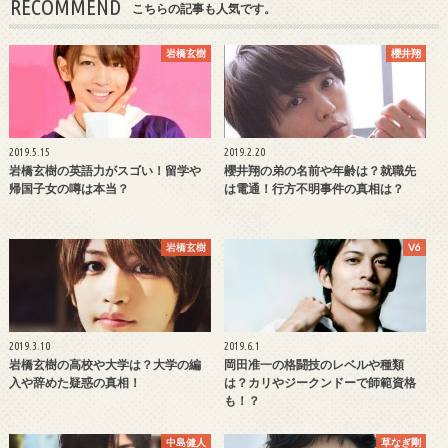
RECOMMEND
こちらの記事も人気です。
岩橋玄樹
櫻井翔
2019.5.15
2019.2.20
岩橋玄樹の英語力がスゴい！留学や
櫻井翔の弟の名前や年齢は？就職先
帰国子女の噂は本当？
は電通！行方不明事件の真相は？
岩橋玄樹
V6
2019.3.10
2019.6.1
岩橋玄樹の高校や大学は？大学の編
岡田准一の格闘技のレベルや種類
入や辞めた疑惑の真相！
は？カリやジークンドーで師範資格
も！？
中島健人
草なぎ剛