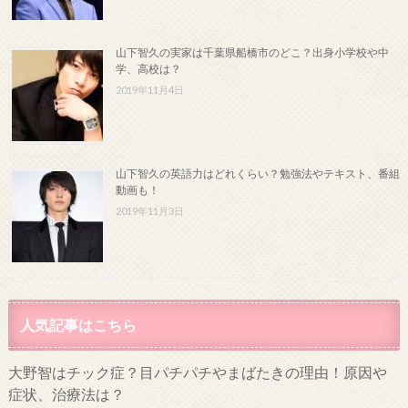
山下智久の実家は千葉県船橋市のどこ？出身小学校や中
学、高校は？
2019年11月4日
山下智久の英語力はどれくらい？勉強法やテキスト、番組
動画も！
2019年11月3日
人気記事はこちら
大野智はチック症？目パチパチやまばたきの理由！原因や
症状、治療法は？