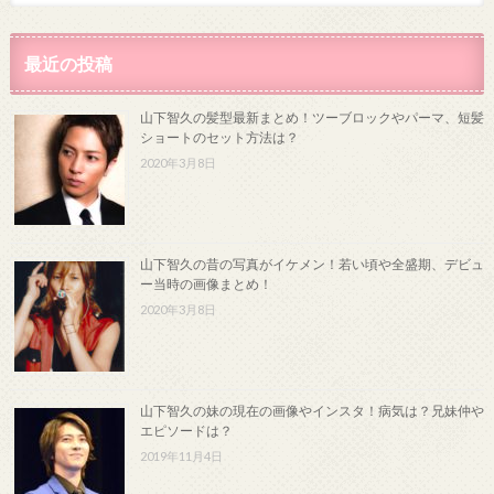
最近の投稿
山下智久の髪型最新まとめ！ツーブロックやパーマ、短髪
ショートのセット方法は？
2020年3月8日
山下智久の昔の写真がイケメン！若い頃や全盛期、デビュ
ー当時の画像まとめ！
2020年3月8日
山下智久の妹の現在の画像やインスタ！病気は？兄妹仲や
エピソードは？
2019年11月4日