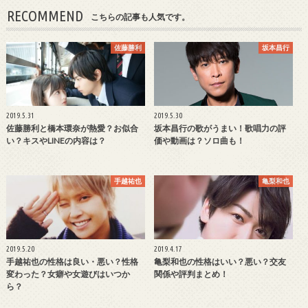
RECOMMEND
こちらの記事も人気です。
佐藤勝利
坂本昌行
2019.5.31
2019.5.30
佐藤勝利と橋本環奈が熱愛？お似合
坂本昌行の歌がうまい！歌唱力の評
い？キスやLINEの内容は？
価や動画は？ソロ曲も！
手越祐也
亀梨和也
2019.5.20
2019.4.17
手越祐也の性格は良い・悪い？性格
亀梨和也の性格はいい？悪い？交友
変わった？女癖や女遊びはいつか
関係や評判まとめ！
ら？