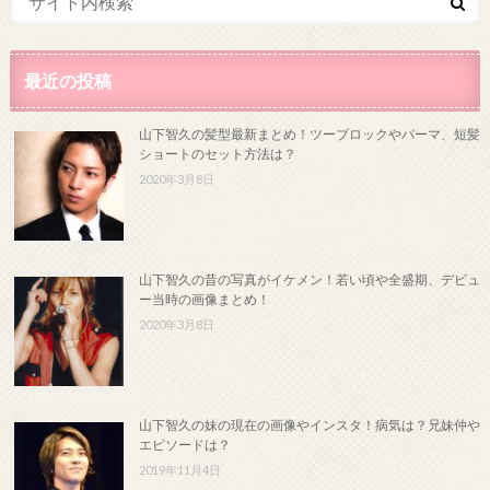
最近の投稿
山下智久の髪型最新まとめ！ツーブロックやパーマ、短髪
ショートのセット方法は？
2020年3月8日
山下智久の昔の写真がイケメン！若い頃や全盛期、デビュ
ー当時の画像まとめ！
2020年3月8日
山下智久の妹の現在の画像やインスタ！病気は？兄妹仲や
エピソードは？
2019年11月4日