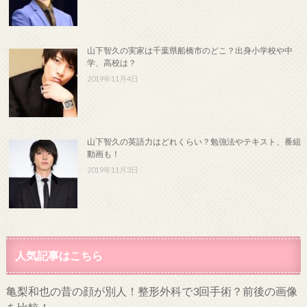
山下智久の実家は千葉県船橋市のどこ？出身小学校や中
学、高校は？
2019年11月4日
山下智久の英語力はどれくらい？勉強法やテキスト、番組
動画も！
2019年11月3日
人気記事はこちら
亀梨和也の昔の顔が別人！整形外科で3回手術？前後の画像