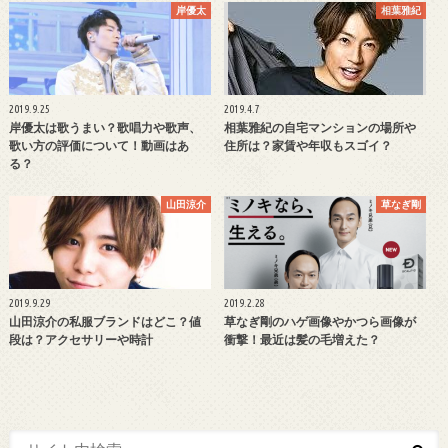
岸優太
相葉雅紀
2019.9.25
2019.4.7
岸優太は歌うまい？歌唱力や歌声、
相葉雅紀の自宅マンションの場所や
歌い方の評価について！動画はあ
住所は？家賃や年収もスゴイ？
る？
山田涼介
草なぎ剛
2019.9.29
2019.2.28
山田涼介の私服ブランドはどこ？値
草なぎ剛のハゲ画像やかつら画像が
段は？アクセサリーや時計
衝撃！最近は髪の毛増えた？