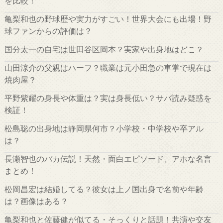
を比較！
亀梨和也の野球歴や実力がすごい！世界大会にも出場！野
球ファンからの評価は？
国分太一の自宅は世田谷区岡本？実家や出身地はどこ？
山田涼介の父親はハーフ？職業は元小田急の車掌で現在は
焼肉屋？
平野紫耀の身長や体重は？実は身長低い？サバ読み疑惑を
検証！
松島聡の出身地は静岡県何市？小学校・中学校や卒アル
は？
長瀬智也のバカ伝説！天然・面白エピソード、アホな名言
まとめ！
松岡昌宏は結婚してる？彼女は上ノ国出身で名前や年齢
は？画像はある？
亀梨和也と佐藤健が似てる・そっくりと話題！共演や交友